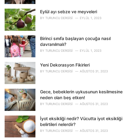
e
s
Eylül ayı sebze ve meyveleri
:
BY
TURUNCU DERGISI
EYLÜL 1, 2023
Birinci sınıfa başlayan çocuğa nasıl
davranılmalı?
BY
TURUNCU DERGISI
EYLÜL 1, 2023
Yeni Dekorasyon Fikirleri
BY
TURUNCU DERGISI
AĞUSTOS 31, 2023
Gece, bebeklerin uykusunun kesilmesine
neden olan beş etken!
BY
TURUNCU DERGISI
AĞUSTOS 31, 2023
İyot eksikliği nedir? Vücutta iyot eksikliği
belirtileri nelerdir?
BY
TURUNCU DERGISI
AĞUSTOS 31, 2023