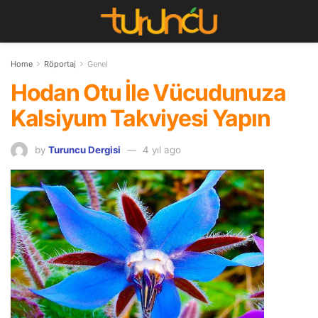
Home
Röportaj
Genel
Hodan Otu İle Vücudunuza
Kalsiyum Takviyesi Yapın
by
Turuncu Dergisi
4 yıl ago