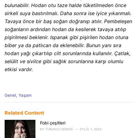
bulunabilir. Hodan otu taze halde tüketilmeden önce
sirkeli suya bastırılmalı. Daha sonra ise iyice yıkanmalı.
Tavaya önce bir baş soğan doğranıp atılır. Pembeleşen
soğanların ardından hodan da kesilerek tavaya atılıp
pişirilmesi beklenir. Ispanak gibi pişirilen hodan otuna
biber ya da patlıcan da eklenebilir. Bunun yanı sıra
hodan yağı çıkartılıp cilt sorunlarında kullanılır. Çatlak,
selülit ve sivilce gibi sağlık sorunlarına karşı olumlu
etkisi vardır.
C
Genel
,
Yaşam
a
t
e
Related Content
g
o
Fobi çeşitleri
r
BY
TURUNCU DERGISI
EYLÜL 1, 2023
i