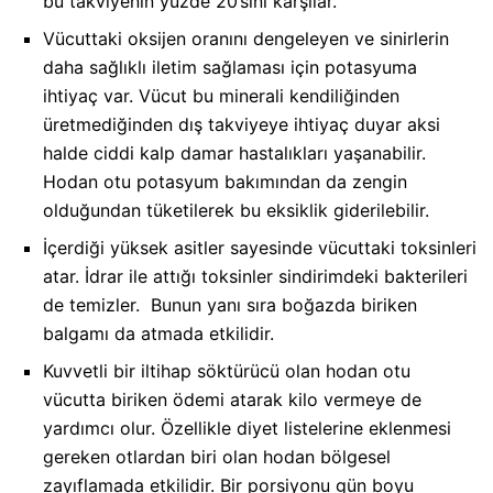
bu takviyenin yüzde 20’sini karşılar.
Vücuttaki oksijen oranını dengeleyen ve sinirlerin
daha sağlıklı iletim sağlaması için potasyuma
ihtiyaç var. Vücut bu minerali kendiliğinden
üretmediğinden dış takviyeye ihtiyaç duyar aksi
halde ciddi kalp damar hastalıkları yaşanabilir.
Hodan otu potasyum bakımından da zengin
olduğundan tüketilerek bu eksiklik giderilebilir.
İçerdiği yüksek asitler sayesinde vücuttaki toksinleri
atar. İdrar ile attığı toksinler sindirimdeki bakterileri
de temizler. Bunun yanı sıra boğazda biriken
balgamı da atmada etkilidir.
Kuvvetli bir iltihap söktürücü olan hodan otu
vücutta biriken ödemi atarak kilo vermeye de
yardımcı olur. Özellikle diyet listelerine eklenmesi
gereken otlardan biri olan hodan bölgesel
zayıflamada etkilidir. Bir porsiyonu gün boyu