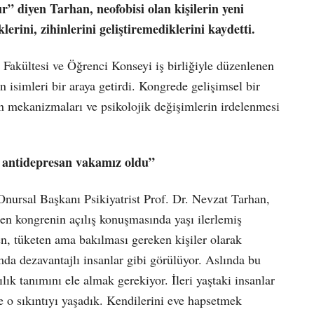
ır” diyen Tarhan, neofobisi olan kişilerin yeni
erini, zihinlerini geliştiremediklerini kaydetti.
 Fakültesi ve Öğrenci Konseyi iş birliğiyle düzenlenen
isimleri bir araya getirdi. Kongrede gelişimsel bir
in mekanizmaları ve psikolojik değişimlerin irdelenmesi
z antidepresan vakamız oldu”
nursal Başkanı Psikiyatrist Prof. Dr. Nevzat Tarhan,
en kongrenin açılış konuşmasında yaşı ilerlemiş
en, tüketen ama bakılması gereken kişiler olarak
mda dezavantajlı insanlar gibi görülüyor. Aslında bu
ık tanımını ele almak gerekiyor. İleri yaştaki insanlar
 o sıkıntıyı yaşadık. Kendilerini eve hapsetmek