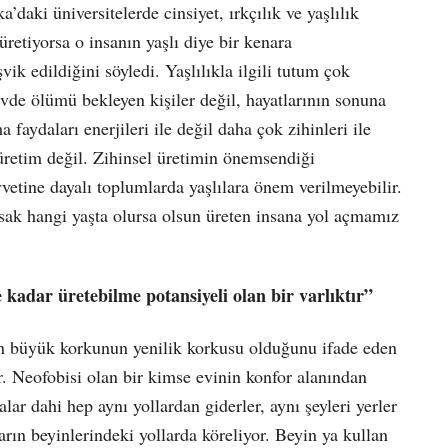
aki üniversitelerde cinsiyet, ırkçılık ve yaşlılık
üretiyorsa o insanın yaşlı diye bir kenara
vik edildiğini söyledi. Yaşlılıkla ilgili tutum çok
de ölümü bekleyen kişiler değil, hayatlarının sonuna
 faydaları enerjileri ile değil daha çok zihinleri ile
 üretim değil. Zihinsel üretimin önemsendiği
vetine dayalı toplumlarda yaşlılara önem verilmeyebilir.
msak hangi yaşta olursa olsun üreten insana yol açmamız
 kadar üretebilme potansiyeli olan bir varlıktır”
 en büyük korkunun yenilik korkusu olduğunu ifade eden
. Neofobisi olan bir kimse evinin konfor alanından
lar dahi hep aynı yollardan giderler, aynı şeyleri yerler
arın beyinlerindeki yollarda köreliyor. Beyin ya kullan