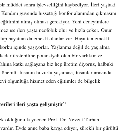
ir müddet sonra işlevselliğini kaybediyor. İleri yaştaki
. Kendini güvende hissettiği konfor alanından çıkmasını
 eğitimini almış olması gerekiyor. Yeni deneyimlere
ez ise ileri yaşta neofobik olur ve hızla çöker. Onun
lup hayattan da emekli olanlar var. Hayattan emekli
r korku içinde yaşıyorlar. Yaşlanma değil de yaş alma
adar üretebilme potansiyeli olan bir varlıktır ve
fahına katkı sağlayana biz hep üretim diyoruz, halbuki
 önemli. İnsanın huzurlu yaşaması, insanlar arasında
nevi olgunluğa hizmet eden eğitimler de bilgelik
ileri ileri yaşta gelişmiştir”
ksek olduğunu kaydeden Prof. Dr. Nevzat Tarhan,
ardır. Evde anne baba kavga ediyor, sürekli bir gürültü