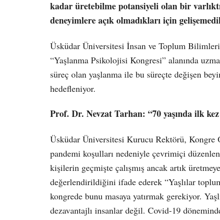
kadar üretebilme potansiyeli olan bir varlıkt
deneyimlere açık olmadıkları için gelişemedikl
Üsküdar Üniversitesi İnsan ve Toplum Bilimleri
“Yaşlanma Psikolojisi Kongresi” alanında uzman 
süreç olan yaşlanma ile bu süreçte değişen bey
hedefleniyor.
Prof. Dr. Nevzat Tarhan: “70 yaşında ilk ke
Üsküdar Üniversitesi Kurucu Rektörü, Kongre O
pandemi koşulları nedeniyle çevrimiçi düzenlen
kişilerin geçmişte çalışmış ancak artık üretmey
değerlendirildiğini ifade ederek “Yaşlılar toplu
kongrede bunu masaya yatırmak gerekiyor. Yaşlıl
dezavantajlı insanlar değil. Covid-19 döneminde