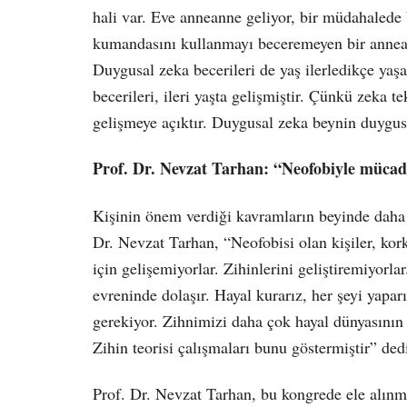
hali var. Eve anneanne geliyor, bir müdahalede 
kumandasını kullanmayı beceremeyen bir annea
Duygusal zeka becerileri de yaş ilerledikçe yaş
becerileri, ileri yaşta gelişmiştir. Çünkü zeka t
gelişmeye açıktır. Duygusal zeka beynin duygus
Prof. Dr. Nevzat Tarhan: “Neofobiyle mücade
Kişinin önem verdiği kavramların beyinde daha 
Dr. Nevzat Tarhan, “Neofobisi olan kişiler, kor
için gelişemiyorlar. Zihinlerini geliştiremiyorl
evreninde dolaşır. Hayal kurarız, her şeyi yapa
gerekiyor. Zihnimizi daha çok hayal dünyasının sı
Zihin teorisi çalışmaları bunu göstermiştir” ded
Prof. Dr. Nevzat Tarhan, bu kongrede ele alınma