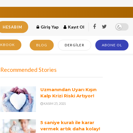
Giriş Yap
Kayıt Ol
HESABIM
OKBOOK
BLOG
DERGILER
ABONE OL
Recommended Stories
Uzmanından Uyarı Kışın
Kalp Krizi Riski Artıyor!
KASIM 25, 2021
5 saniye kuralı ile karar
vermek artık daha kolay!