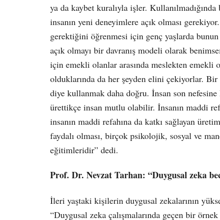
ya da kaybet kuralıyla işler. Kullanılmadığında b
insanın yeni deneyimlere açık olması gerekiyor
gerektiğini öğrenmesi için genç yaşlarda bunun
açık olmayı bir davranış modeli olarak benimsem
için emekli olanlar arasında meslekten emekli o
olduklarında da her şeyden elini çekiyorlar. Bi
diye kullanmak daha doğru. İnsan son nefesine k
ürettikçe insan mutlu olabilir. İnsanın maddi re
insanın maddi refahına da katkı sağlayan üretim
faydalı olması, birçok psikolojik, sosyal ve ma
eğitimleridir” dedi.
Prof. Dr. Nevzat Tarhan: “Duygusal zeka becer
İleri yaştaki kişilerin duygusal zekalarının yü
“Duygusal zeka çalışmalarında geçen bir örnek v