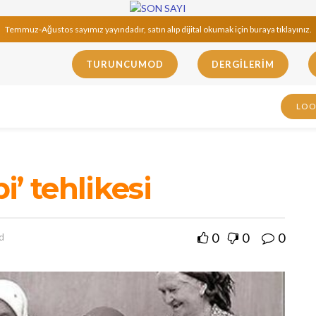
Temmuz-Ağustos sayımız yayındadır, satın alıp dijital okumak için buraya tıklayınız.
TURUNCUMOD
DERGILERIM
LO
i’ tehlikesi
0
0
0
d