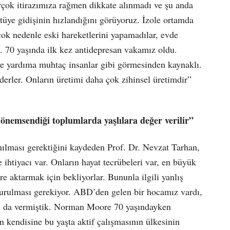
irçok itirazımıza rağmen dikkate alınmadı ve şu anda
ötüye gidişinin hızlandığını görüyoruz. İzole ortamda
rçok nedenle eski hareketlerini yapamadılar, evde
ti. 70 yaşında ilk kez antidepresan vakamız oldu.
 ve yardıma muhtaç insanlar gibi görmesinden kaynaklı.
derler. Onların üretimi daha çok zihinsel üretimdir”
önemsendiği toplumlarda yaşlılara değer verilir”
anılması gerektiğini kaydeden Prof. Dr. Nevzat Tarhan,
e ihtiyacı var. Onların hayat tecrübeleri var, en büyük
ere aktarmak için bekliyorlar. Bununla ilgili yanlış
durulması gerekiyor. ABD’den gelen bir hocamız vardı,
ı da vermiştik. Norman Moore 70 yaşındayken
n kendisine bu yaşta aktif çalışmasının ülkesinin