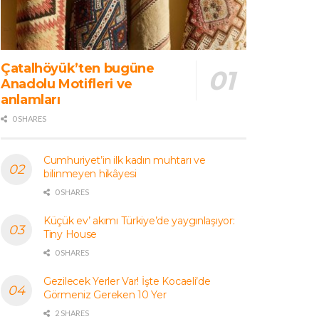
Çatalhöyük’ten bugüne
Anadolu Motifleri ve
anlamları
0 SHARES
Cumhuriyet’in ilk kadın muhtarı ve
bilinmeyen hikâyesi
0 SHARES
Küçük ev’ akımı Türkiye’de yaygınlaşıyor:
Tiny House
0 SHARES
Gezilecek Yerler Var! İşte Kocaeli’de
Görmeniz Gereken 10 Yer
2 SHARES