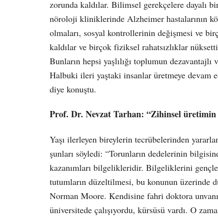
zorunda kaldılar. Bilimsel gerekçelere dayalı b
nöroloji kliniklerinde Alzheimer hastalarının k
olmaları, sosyal kontrollerinin değişmesi ve bi
kaldılar ve birçok fiziksel rahatsızlıklar nükset
Bunların hepsi yaşlılığı toplumun dezavantajlı
Halbuki ileri yaştaki insanlar üretmeye devam e
diye konuştu.
Prof. Dr. Nevzat Tarhan: “Zihinsel üretimin 
Yaşı ilerleyen bireylerin tecrübelerinden yararl
şunları söyledi: “Torunların dedelerinin bilgisin
kazanımları bilgelikleridir. Bilgeliklerini gençl
tutumların düzeltilmesi, bu konunun üzerinde 
Norman Moore. Kendisine fahri doktora unvan
üniversitede çalışıyordu, kürsüsü vardı. O zama