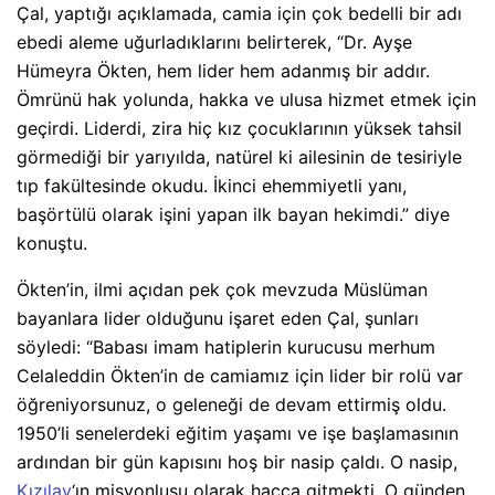
Çal, yaptığı açıklamada, camia için çok bedelli bir adı
ebedi aleme uğurladıklarını belirterek, “Dr. Ayşe
Hümeyra Ökten, hem lider hem adanmış bir addır.
Ömrünü hak yolunda, hakka ve ulusa hizmet etmek için
geçirdi. Liderdi, zira hiç kız çocuklarının yüksek tahsil
görmediği bir yarıyılda, natürel ki ailesinin de tesiriyle
tıp fakültesinde okudu. İkinci ehemmiyetli yanı,
başörtülü olarak işini yapan ilk bayan hekimdi.” diye
konuştu.
Ökten’in, ilmi açıdan pek çok mevzuda Müslüman
bayanlara lider olduğunu işaret eden Çal, şunları
söyledi: “Babası imam hatiplerin kurucusu merhum
Celaleddin Ökten’in de camiamız için lider bir rolü var
öğreniyorsunuz, o geleneği de devam ettirmiş oldu.
1950’li senelerdeki eğitim yaşamı ve işe başlamasının
ardından bir gün kapısını hoş bir nasip çaldı. O nasip,
Kızılay
‘ın misyonlusu olarak hacca gitmekti. O günden