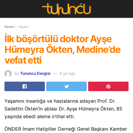
Home
Yaşam
İlk böşörtülü doktor Ayşe
Hümeyra Ökten, Medine’de
vefat etti
by
Turuncu Dergisi
6 yıl ago
Yaşamını insanlığa ve hastalarına adayan Prof. Dr.
Sadettin Ökten’in ablası Dr. Ayşe Hümeyra Ökten, 85
yaşında ebedi aleme irtihal etti.
ÖNDER İmam Hatipliler Derneği Genel Başkanı Kamber