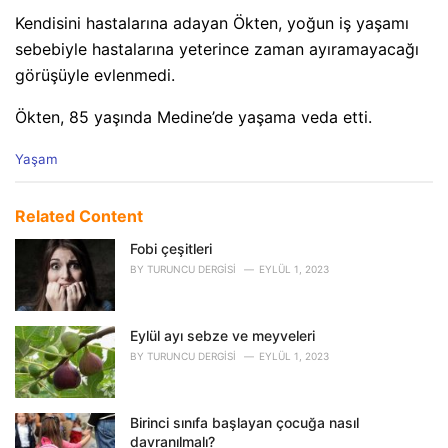
Kendisini hastalarına adayan Ökten, yoğun iş yaşamı
sebebiyle hastalarına yeterince zaman ayıramayacağı
görüşüyle evlenmedi.
Ökten, 85 yaşında Medine’de yaşama veda etti.
C
Yaşam
a
t
e
Related Content
g
o
Fobi çeşitleri
r
BY
TURUNCU DERGISI
EYLÜL 1, 2023
i
e
s
Eylül ayı sebze ve meyveleri
:
BY
TURUNCU DERGISI
EYLÜL 1, 2023
Birinci sınıfa başlayan çocuğa nasıl
davranılmalı?