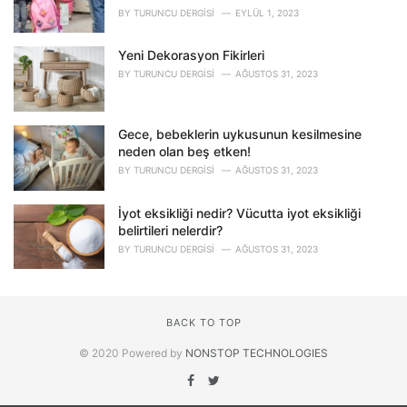
BY
TURUNCU DERGISI
EYLÜL 1, 2023
Yeni Dekorasyon Fikirleri
BY
TURUNCU DERGISI
AĞUSTOS 31, 2023
Gece, bebeklerin uykusunun kesilmesine
neden olan beş etken!
BY
TURUNCU DERGISI
AĞUSTOS 31, 2023
İyot eksikliği nedir? Vücutta iyot eksikliği
belirtileri nelerdir?
BY
TURUNCU DERGISI
AĞUSTOS 31, 2023
BACK TO TOP
© 2020 Powered by
NONSTOP TECHNOLOGIES