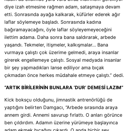
diye izah etmesine rağmen adam, sataşmaya devam
etti. Sonrasında ayağa kalkarak, küfürler ederek ağır
laflar söylemeye başladı. Sonrasında kadına
bağıramayacağını, öyle laflar söyleyemeyeceğini
ilettim adama. Daha sonra bana saldırarak, arbede
yaşandı. Tekmeler, itişmeler, kalkışmalar… Bana
vurmaya çalıştı çok üzerime gelmedi, araya insanlar
girerek engellemeye çalıştı. Sosyal medyada insanlar
bir şey yapmadıkları lanse ediliyor ama bıçak
çıkmadan önce herkes müdahale etmeye çalıştı.” dedi.
“ARTIK BİRİLERİNİN BUNLARA ‘DUR’ DEMESİ LAZIM”
Kick boksçu olduğunu, jimnastik antrenörlüğü de
yaptığını belirten Damgacı, “Arbede sırasında araya
annem girdi. Annemi savurup fırlattı. O anları görünce
ben çıldırdım. Adamın üzerine yürümeye başlayınca
adam ekmek bıçağını çıkardı. O anda hiçbir şey