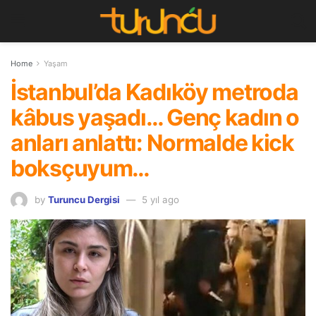
Home
Yaşam
İstanbul’da Kadıköy metroda
kâbus yaşadı… Genç kadın o
anları anlattı: Normalde kick
boksçuyum…
by
Turuncu Dergisi
5 yıl ago