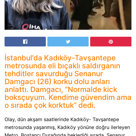
İstanbul’da Kadıköy-Tavşantepe
metrosunda eli bıçaklı saldırganın
tehditler savurduğu Senanur
Damgacı (26) korku dolu anları
anlattı. Damgacı, “Normalde kick
boksçuyum. Kendime güvendim ama
o sırada çok korktuk” dedi.
Olay, dün akşam saatlerinde Kadıköy- Tavşantepe
metrosunda yaşanmış, Kadıköy yönüne doğru ilerleyen
Metro, Bostancı Durağında beklediği sırada, Senanur