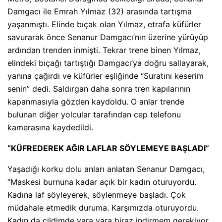
Damgacı ile Emrah Yılmaz (32) arasında tartışma
yaşanmıştı. Elinde bıçak olan Yılmaz, etrafa küfürler
savurarak önce Senanur Damgacı’nın üzerine yürüyüp
ardından trenden inmişti. Tekrar trene binen Yılmaz,
elindeki bıçağı tartıştığı Damgacı’ya doğru sallayarak,
yanına çağırdı ve küfürler eşliğinde “Suratını keserim
senin” dedi. Saldırgan daha sonra tren kapılarının
kapanmasıyla gözden kaydoldu. O anlar trende
bulunan diğer yolcular tarafından cep telefonu
kamerasına kaydedildi.
“KÜFREDEREK AĞIR LAFLAR SÖYLEMEYE BAŞLADI”
Yaşadığı korku dolu anları anlatan Senanur Damgacı,
“Maskesi burnuna kadar açık bir kadın oturuyordu.
Kadına laf söyleyerek, söylenmeye başladı. Çok
müdahale etmedik duruma. Karşımızda oturuyordu.
Kadın da cildimde yara vara biraz indirmem gerekiyor