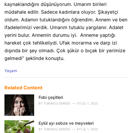
kaynaklandığını düşünüyorum. Umarım birileri
müdahale edilir. Sadece kadınlara oluyor. Şikayetçi
oldum. Adamın tutuklandığını öğrendim. Annem ve ben
ifadelerimizi verdik. Umarım tutuklu yargılanır. Adalet
yerini bulur. Annemin durumu iyi. Anneme yaptığı
hareket çok tehlikeliydi. Ufak morarma ve darp izi
dışında bir şey olmadı. Çok şükür o bıçak bir yerimize
gelmedi” şeklinde konuştu.
C
Yaşam
a
t
e
Related Content
g
o
Fobi çeşitleri
r
BY
TURUNCU DERGISI
EYLÜL 1, 2023
i
e
s
Eylül ayı sebze ve meyveleri
:
BY
TURUNCU DERGISI
EYLÜL 1, 2023