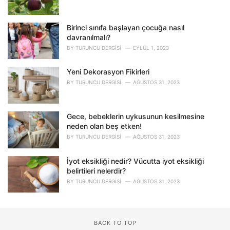
Birinci sınıfa başlayan çocuğa nasıl
davranılmalı?
BY
TURUNCU DERGISI
EYLÜL 1, 2023
Yeni Dekorasyon Fikirleri
BY
TURUNCU DERGISI
AĞUSTOS 31, 2023
Gece, bebeklerin uykusunun kesilmesine
neden olan beş etken!
BY
TURUNCU DERGISI
AĞUSTOS 31, 2023
İyot eksikliği nedir? Vücutta iyot eksikliği
belirtileri nelerdir?
BY
TURUNCU DERGISI
AĞUSTOS 31, 2023
BACK TO TOP