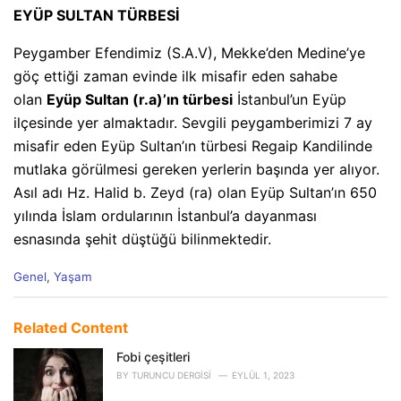
EYÜP SULTAN TÜRBESİ
Peygamber Efendimiz (S.A.V), Mekke’den Medine’ye
göç ettiği zaman evinde ilk misafir eden sahabe
olan
Eyüp Sultan (r.a)’ın türbesi
İstanbul’un Eyüp
ilçesinde yer almaktadır. Sevgili peygamberimizi 7 ay
misafir eden Eyüp Sultan’ın türbesi Regaip Kandilinde
mutlaka görülmesi gereken yerlerin başında yer alıyor.
Asıl adı Hz. Halid b. Zeyd (ra) olan Eyüp Sultan’ın 650
yılında İslam ordularının İstanbul’a dayanması
esnasında şehit düştüğü bilinmektedir.
C
Genel
,
Yaşam
a
t
e
Related Content
g
o
Fobi çeşitleri
r
BY
TURUNCU DERGISI
EYLÜL 1, 2023
i