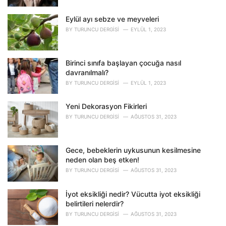
e
s
Eylül ayı sebze ve meyveleri
:
BY
TURUNCU DERGISI
EYLÜL 1, 2023
Birinci sınıfa başlayan çocuğa nasıl
davranılmalı?
BY
TURUNCU DERGISI
EYLÜL 1, 2023
Yeni Dekorasyon Fikirleri
BY
TURUNCU DERGISI
AĞUSTOS 31, 2023
Gece, bebeklerin uykusunun kesilmesine
neden olan beş etken!
BY
TURUNCU DERGISI
AĞUSTOS 31, 2023
İyot eksikliği nedir? Vücutta iyot eksikliği
belirtileri nelerdir?
BY
TURUNCU DERGISI
AĞUSTOS 31, 2023