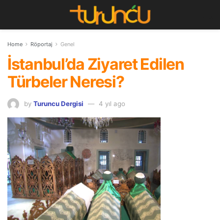
Home
Röportaj
Genel
İstanbul’da Ziyaret Edilen
Türbeler Neresi?
by
Turuncu Dergisi
4 yıl ago