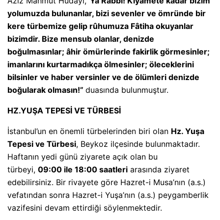
Aziz Mahmut Hüdayi,
“Yâ Rabbî! Kıyâmete kadar bizim
yolumuzda bulunanlar, bizi sevenler ve ömründe bir
kere türbemize gelip rûhumuza Fâtiha okuyanlar
bizimdir. Bize mensub olanlar, denizde
boğulmasınlar; âhir ömürlerinde fakirlik görmesinler;
imanlarını kurtarmadıkça ölmesinler; öleceklerini
bilsinler ve haber versinler ve de ölümleri denizde
boğularak olmasın!”
duasında bulunmuştur.
HZ.YUŞA TEPESİ VE TÜRBESİ
İstanbul’un en önemli türbelerinden biri olan
Hz. Yuşa
Tepesi ve Türbesi
, Beykoz ilçesinde bulunmaktadır.
Haftanın yedi günü ziyarete açık olan bu
türbeyi,
09:00 ile 18:00 saatleri
arasında ziyaret
edebilirsiniz. Bir rivayete göre Hazret-i Musa’nın (a.s.)
vefatından sonra Hazret-i Yuşa’nın (a.s.) peygamberlik
vazifesini devam ettirdiği söylenmektedir.