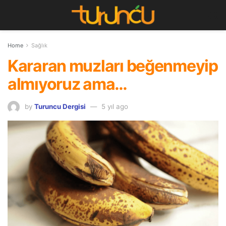
Home
Sağlık
Kararan muzları beğenmeyip
almıyoruz ama…
by
Turuncu Dergisi
5 yıl ago