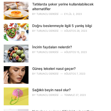
o
Tatlılarda şeker yerine kullanılabilecek
r
alternatifler
i
BY
TURUNCU DERGISI
EYLÜL 2, 2023
e
s
Doğru beslenmeyle ilgili 5 yanlış bilgi
:
BY
TURUNCU DERGISI
AĞUSTOS 28, 2023
İncirin faydaları nelerdir?
BY
TURUNCU DERGISI
AĞUSTOS 15, 2023
Güneş lekeleri nasıl geçer?
BY
TURUNCU DERGISI
AĞUSTOS 7, 2023
Sağlıklı beyin nasıl olur?
BY
TURUNCU DERGISI
TEMMUZ 27, 2023