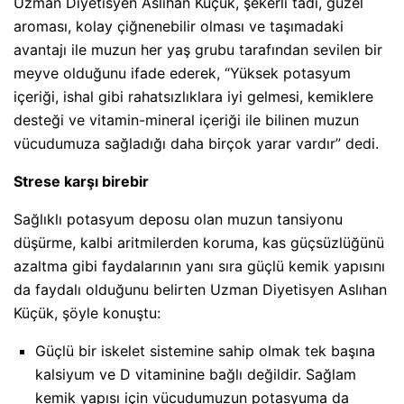
Uzman Diyetisyen Aslıhan Küçük, şekerli tadı, güzel
aroması, kolay çiğnenebilir olması ve taşımadaki
avantajı ile muzun her yaş grubu tarafından sevilen bir
meyve olduğunu ifade ederek, “Yüksek potasyum
içeriği, ishal gibi rahatsızlıklara iyi gelmesi, kemiklere
desteği ve vitamin-mineral içeriği ile bilinen muzun
vücudumuza sağladığı daha birçok yarar vardır” dedi.
Strese karşı birebir
Sağlıklı potasyum deposu olan muzun tansiyonu
düşürme, kalbi aritmilerden koruma, kas güçsüzlüğünü
azaltma gibi faydalarının yanı sıra güçlü kemik yapısını
da faydalı olduğunu belirten Uzman Diyetisyen Aslıhan
Küçük, şöyle konuştu:
Güçlü bir iskelet sistemine sahip olmak tek başına
kalsiyum ve D vitaminine bağlı değildir. Sağlam
kemik yapısı için vücudumuzun potasyuma da