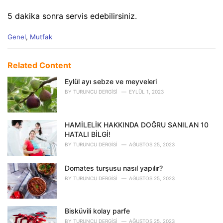
5 dakika sonra servis edebilirsiniz.
C
Genel
,
Mutfak
a
t
e
Related Content
g
o
Eylül ayı sebze ve meyveleri
r
BY
TURUNCU DERGISI
EYLÜL 1, 2023
i
e
s
HAMİLELİK HAKKINDA DOĞRU SANILAN 10
:
HATALI BİLGİ!
BY
TURUNCU DERGISI
AĞUSTOS 25, 2023
Domates turşusu nasıl yapılır?
BY
TURUNCU DERGISI
AĞUSTOS 25, 2023
Bisküvili kolay parfe
BY
TURUNCU DERGISI
AĞUSTOS 25, 2023