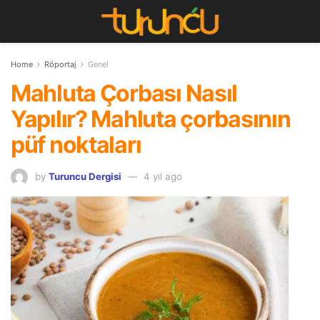
Home
Röportaj
Genel
Mahluta Çorbası Nasıl
Yapılır? Mahluta çorbasının
püf noktaları
by
Turuncu Dergisi
4 yıl ago