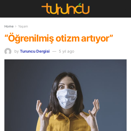
Home
Yaşam
“Öğrenilmiş otizm artıyor”
by
Turuncu Dergisi
5 yıl ago