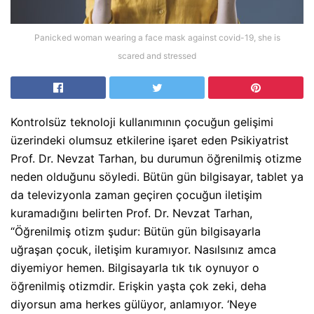
Panicked woman wearing a face mask against covid-19, she is
scared and stressed
Kontrolsüz teknoloji kullanımının çocuğun gelişimi
üzerindeki olumsuz etkilerine işaret eden Psikiyatrist
Prof. Dr. Nevzat Tarhan, bu durumun öğrenilmiş otizme
neden olduğunu söyledi. Bütün gün bilgisayar, tablet ya
da televizyonla zaman geçiren çocuğun iletişim
kuramadığını belirten Prof. Dr. Nevzat Tarhan,
“Öğrenilmiş otizm şudur: Bütün gün bilgisayarla
uğraşan çocuk, iletişim kuramıyor. Nasılsınız amca
diyemiyor hemen. Bilgisayarla tık tık oynuyor o
öğrenilmiş otizmdir. Erişkin yaşta çok zeki, deha
diyorsun ama herkes gülüyor, anlamıyor. ‘Neye