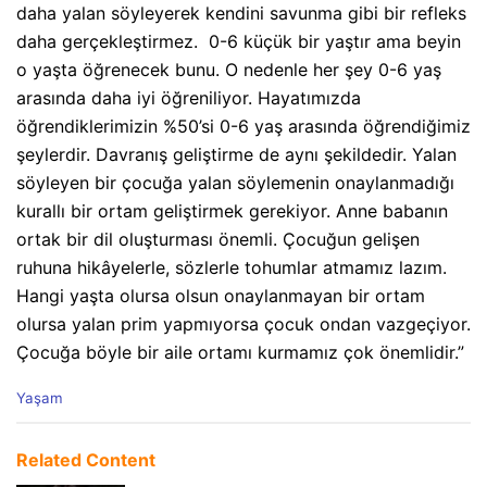
daha yalan söyleyerek kendini savunma gibi bir refleks
daha gerçekleştirmez. 0-6 küçük bir yaştır ama beyin
o yaşta öğrenecek bunu. O nedenle her şey 0-6 yaş
arasında daha iyi öğreniliyor. Hayatımızda
öğrendiklerimizin %50’si 0-6 yaş arasında öğrendiğimiz
şeylerdir. Davranış geliştirme de aynı şekildedir. Yalan
söyleyen bir çocuğa yalan söylemenin onaylanmadığı
kurallı bir ortam geliştirmek gerekiyor. Anne babanın
ortak bir dil oluşturması önemli. Çocuğun gelişen
ruhuna hikâyelerle, sözlerle tohumlar atmamız lazım.
Hangi yaşta olursa olsun onaylanmayan bir ortam
olursa yalan prim yapmıyorsa çocuk ondan vazgeçiyor.
Çocuğa böyle bir aile ortamı kurmamız çok önemlidir.”
C
Yaşam
a
t
e
Related Content
g