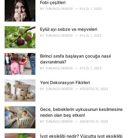
o
Fobi çeşitleri
r
BY
TURUNCU DERGISI
EYLÜL 1, 2023
i
e
s
Eylül ayı sebze ve meyveleri
:
BY
TURUNCU DERGISI
EYLÜL 1, 2023
Birinci sınıfa başlayan çocuğa nasıl
davranılmalı?
BY
TURUNCU DERGISI
EYLÜL 1, 2023
Yeni Dekorasyon Fikirleri
BY
TURUNCU DERGISI
AĞUSTOS 31, 2023
Gece, bebeklerin uykusunun kesilmesine
neden olan beş etken!
BY
TURUNCU DERGISI
AĞUSTOS 31, 2023
İyot eksikliği nedir? Vücutta iyot eksikliği