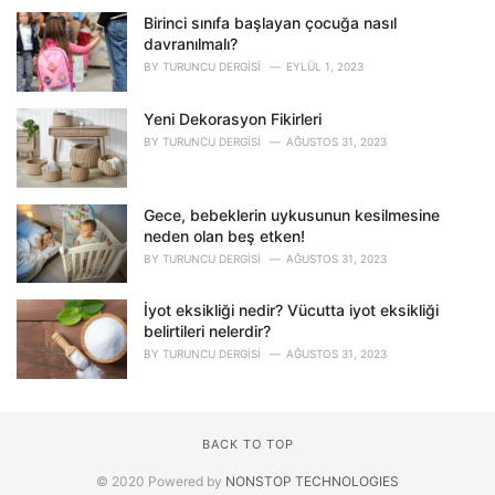
Birinci sınıfa başlayan çocuğa nasıl
davranılmalı?
BY
TURUNCU DERGISI
EYLÜL 1, 2023
Yeni Dekorasyon Fikirleri
BY
TURUNCU DERGISI
AĞUSTOS 31, 2023
Gece, bebeklerin uykusunun kesilmesine
neden olan beş etken!
BY
TURUNCU DERGISI
AĞUSTOS 31, 2023
İyot eksikliği nedir? Vücutta iyot eksikliği
belirtileri nelerdir?
BY
TURUNCU DERGISI
AĞUSTOS 31, 2023
BACK TO TOP
© 2020 Powered by
NONSTOP TECHNOLOGIES