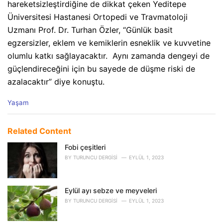
hareketsizleştirdiğine de dikkat çeken Yeditepe
Üniversitesi Hastanesi Ortopedi ve Travmatoloji
Uzmanı Prof. Dr. Turhan Özler, “Günlük basit
egzersizler, eklem ve kemiklerin esneklik ve kuvvetine
olumlu katkı sağlayacaktır. Aynı zamanda dengeyi de
güçlendireceğini için bu sayede de düşme riski de
azalacaktır” diye konuştu.
C
Yaşam
a
t
e
Related Content
g
o
Fobi çeşitleri
r
BY
TURUNCU DERGISI
EYLÜL 1, 2023
i
e
s
Eylül ayı sebze ve meyveleri
:
BY
TURUNCU DERGISI
EYLÜL 1, 2023