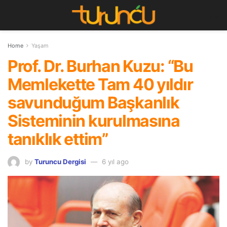
Home
Yaşam
Prof. Dr. Burhan Kuzu: “Bu
Memlekette Tam 40 yıldır
savunduğum Başkanlık
Sisteminin kurulmasına
tanıklık ettim”
by
Turuncu Dergisi
6 yıl ago