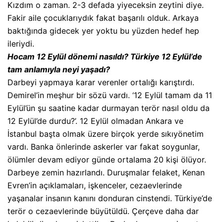
Kızdım o zaman. 2-3 defada yiyeceksin zeytini diye.
Fakir aile çocuklarıydık fakat başarılı olduk. Arkaya
baktığında gidecek yer yoktu bu yüzden hedef hep
ileriydi.
Hocam 12 Eylül dönemi nasıldı? Türkiye 12 Eylül’de
tam anlamıyla neyi yaşadı?
Darbeyi yapmaya karar verenler ortalığı karıştırdı.
Demirel’in meşhur bir sözü vardı. ‘12 Eylül tamam da 11
Eylül’ün şu saatine kadar durmayan terör nasıl oldu da
12 Eylül’de durdu?’. 12 Eylül olmadan Ankara ve
İstanbul başta olmak üzere birçok yerde sıkıyönetim
vardı. Banka önlerinde askerler var fakat soygunlar,
ölümler devam ediyor günde ortalama 20 kişi ölüyor.
Darbeye zemin hazırlandı. Duruşmalar felaket, Kenan
Evren’in açıklamaları, işkenceler, cezaevlerinde
yaşanalar insanın kanını donduran cinstendi. Türkiye’de
terör o cezaevlerinde büyütüldü. Çerçeve daha dar