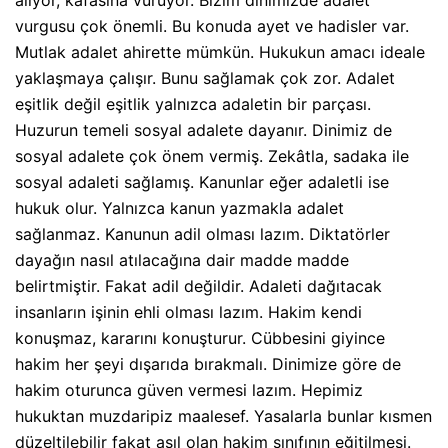
alıyor, kafasına vuruyor. Bizim dinimizde adalet
vurgusu çok önemli. Bu konuda ayet ve hadisler var.
Mutlak adalet ahirette mümkün. Hukukun amacı ideale
yaklaşmaya çalışır. Bunu sağlamak çok zor. Adalet
eşitlik değil eşitlik yalnızca adaletin bir parçası.
Huzurun temeli sosyal adalete dayanır. Dinimiz de
sosyal adalete çok önem vermiş. Zekâtla, sadaka ile
sosyal adaleti sağlamış. Kanunlar eğer adaletli ise
hukuk olur. Yalnızca kanun yazmakla adalet
sağlanmaz. Kanunun adil olması lazım. Diktatörler
dayağın nasıl atılacağına dair madde madde
belirtmiştir. Fakat adil değildir. Adaleti dağıtacak
insanların işinin ehli olması lazım. Hakim kendi
konuşmaz, kararını konuşturur. Cübbesini giyince
hakim her şeyi dışarıda bırakmalı. Dinimize göre de
hakim oturunca güven vermesi lazım. Hepimiz
hukuktan muzdaripiz maalesef. Yasalarla bunlar kısmen
düzeltilebilir fakat asıl olan hakim sınıfının eğitilmesi.