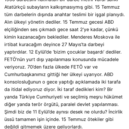
Atatürkçü subayların kalkışmasıymış gibi. 15 Temmuz
tüm darbelerin dışında anahtar teslimi bir işgal planıydı.
Alın ülkeyi yönetin dediler. 15 Temmuz gecesi ABD
elçiliğinden ses çıkmadı gece saat 2’ye kadar, çünkü
kimin kazanacağını beklediler. Menderes Moskova ile
irtibat kuracağım deyince 27 Mayıs’ta darbeyi
yaptırdılar. 12 Eylül’de ‘bizim çocuklar başardı’ dediler.
FETÖ’nün yurt dışı yapılanması konusunda mücadele
veriyoruz. 70’den fazla ülkede FETÖ var ve
Cumhurbaşkanımız gittiği her ülkeyi uyarıyor. ABD
konsolosluğunun o gece yaptığı açıklamada iki tarafa
da itidal ediyoruz diyor. İki taraf dedikleri kim? Bir
yanda Türkiye Cumhuriyeti ve seçilmiş meşru hükümet
diğer yanda terör örgütü, paralel devlet yapılanması.
Şimdi biz de 11 Eylül’de aynısı desek ne olurdu? İncirlik
üssü tamamen işin içinde. 15 Temmuz ötekiler gibi
değildi gitmemek üzere geliyorlardı.