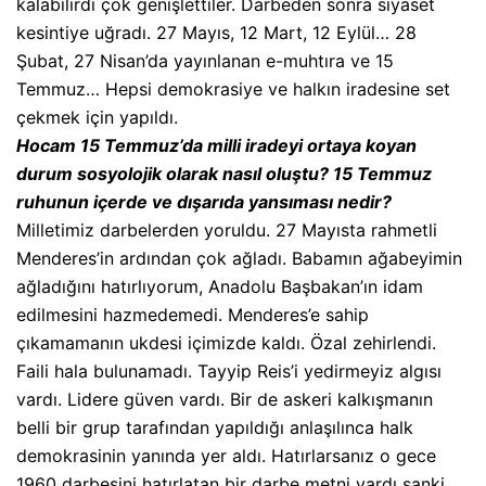
kalabilirdi çok genişlettiler. Darbeden sonra siyaset
kesintiye uğradı. 27 Mayıs, 12 Mart, 12 Eylül… 28
Şubat, 27 Nisan’da yayınlanan e-muhtıra ve 15
Temmuz… Hepsi demokrasiye ve halkın iradesine set
çekmek için yapıldı.
Hocam 15 Temmuz’da milli iradeyi ortaya koyan
durum sosyolojik olarak nasıl oluştu? 15 Temmuz
ruhunun içerde ve dışarıda yansıması nedir?
Milletimiz darbelerden yoruldu. 27 Mayısta rahmetli
Menderes’in ardından çok ağladı. Babamın ağabeyimin
ağladığını hatırlıyorum, Anadolu Başbakan’ın idam
edilmesini hazmedemedi. Menderes’e sahip
çıkamamanın ukdesi içimizde kaldı. Özal zehirlendi.
Faili hala bulunamadı. Tayyip Reis’i yedirmeyiz algısı
vardı. Lidere güven vardı. Bir de askeri kalkışmanın
belli bir grup tarafından yapıldığı anlaşılınca halk
demokrasinin yanında yer aldı. Hatırlarsanız o gece
1960 darbesini hatırlatan bir darbe metni vardı sanki