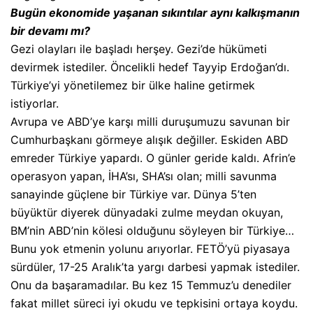
Bugün ekonomide yaşanan sıkıntılar aynı kalkışmanın
bir devamı mı?
Gezi olayları ile başladı herşey. Gezi’de hükümeti
devirmek istediler. Öncelikli hedef Tayyip Erdoğan’dı.
Türkiye’yi yönetilemez bir ülke haline getirmek
istiyorlar.
Avrupa ve ABD’ye karşı milli duruşumuzu savunan bir
Cumhurbaşkanı görmeye alışık değiller. Eskiden ABD
emreder Türkiye yapardı. O günler geride kaldı. Afrin’e
operasyon yapan, İHA’sı, SHA’sı olan; milli savunma
sanayinde güçlene bir Türkiye var. Dünya 5’ten
büyüktür diyerek dünyadaki zulme meydan okuyan,
BM’nin ABD’nin kölesi olduğunu söyleyen bir Türkiye…
Bunu yok etmenin yolunu arıyorlar. FETÖ’yü piyasaya
sürdüler, 17-25 Aralık’ta yargı darbesi yapmak istediler.
Onu da başaramadılar. Bu kez 15 Temmuz’u denediler
fakat millet süreci iyi okudu ve tepkisini ortaya koydu.