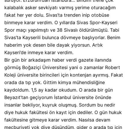
sürüyor. Erzurum’dan İstanbul’a… Bindim trene çok
kalabalık asker sevkiyatı varmış yerime oturacağım
fakat her yer dolu. Sivas’ta trenden inip otobüse
binmeye karar verdim. O yıllarda Sivas Spor-Kayseri
Spor maçı yapılmıştı ve 38 Sivaslı öldürülmüştü. Tabi
Sivas’ta Kayserili bulunca dövmeye başlıyorlar. Benim
haberim yok desen bile dayak yiyorsun. Artık
Kayseri’de inmeye karar verdim.
Bir gün bir arkadaşım haber verdi gazete ilanında
görmüş Boğaziçi Üniversitesi yani o zamanlar Robert
Koleji üniversite birincileri için kontenjan ayırmış. Fakat
orada da tıp yok. Gittim kimya mühendisliğine
kaydoldum. 1,5 ay kadar okudum. O arada bir gün
Beyazıt’tan geçiyorum İstanbul üniversite önünde
insanlar bekliyor, kuyruk oluşmuş. Sordum bu nedir
diye hukuk fakültesi ön kayıt için dediler. O gün hukuk
fakültesine gitmeye karar verdim. Nasılsa devam
mecburiyeti yok diye düşündüm, gider o arada tıp için