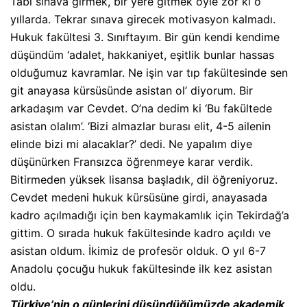
Tabi sınava girmek, bir yere gitmek öyle zor ki o
yıllarda. Tekrar sınava girecek motivasyon kalmadı.
Hukuk fakültesi 3. Sınıftayım. Bir gün kendi kendime
düşündüm ‘adalet, hakkaniyet, eşitlik bunlar hassas
olduğumuz kavramlar. Ne işin var tıp fakültesinde sen
git anayasa kürsüsünde asistan ol’ diyorum. Bir
arkadaşım var Cevdet. O’na dedim ki ‘Bu fakültede
asistan olalım’. ‘Bizi almazlar burası elit, 4-5 ailenin
elinde bizi mi alacaklar?’ dedi. Ne yapalım diye
düşünürken Fransızca öğrenmeye karar verdik.
Bitirmeden yüksek lisansa başladık, dil öğreniyoruz.
Cevdet medeni hukuk kürsüsüne girdi, anayasada
kadro açılmadığı için ben kaymakamlık için Tekirdağ’a
gittim. O sırada hukuk fakültesinde kadro açıldı ve
asistan oldum. İkimiz de profesör olduk. O yıl 6-7
Anadolu çocuğu hukuk fakültesinde ilk kez asistan
oldu.
Türkiye’nin o günlerini düşündüğümüzde akademik