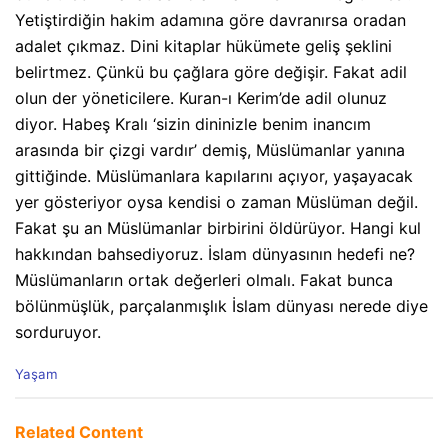
Yetiştirdiğin hakim adamına göre davranırsa oradan
adalet çıkmaz. Dini kitaplar hükümete geliş şeklini
belirtmez. Çünkü bu çağlara göre değişir. Fakat adil
olun der yöneticilere. Kuran-ı Kerim’de adil olunuz
diyor. Habeş Kralı ‘sizin dininizle benim inancım
arasında bir çizgi vardır’ demiş, Müslümanlar yanına
gittiğinde. Müslümanlara kapılarını açıyor, yaşayacak
yer gösteriyor oysa kendisi o zaman Müslüman değil.
Fakat şu an Müslümanlar birbirini öldürüyor. Hangi kul
hakkından bahsediyoruz. İslam dünyasının hedefi ne?
Müslümanların ortak değerleri olmalı. Fakat bunca
bölünmüşlük, parçalanmışlık İslam dünyası nerede diye
sorduruyor.
C
Yaşam
a
t
e
Related Content
g