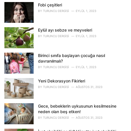
o
Fobi çeşitleri
r
BY
TURUNCU DERGISI
EYLÜL 1, 2023
i
e
s
Eylül ayı sebze ve meyveleri
:
BY
TURUNCU DERGISI
EYLÜL 1, 2023
Birinci sınıfa başlayan çocuğa nasıl
davranılmalı?
BY
TURUNCU DERGISI
EYLÜL 1, 2023
Yeni Dekorasyon Fikirleri
BY
TURUNCU DERGISI
AĞUSTOS 31, 2023
Gece, bebeklerin uykusunun kesilmesine
neden olan beş etken!
BY
TURUNCU DERGISI
AĞUSTOS 31, 2023