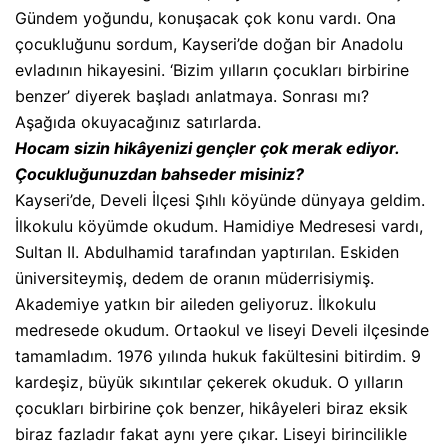
Gündem yoğundu, konuşacak çok konu vardı. Ona
çocukluğunu sordum, Kayseri’de doğan bir Anadolu
evladının hikayesini. ‘Bizim yılların çocukları birbirine
benzer’ diyerek başladı anlatmaya. Sonrası mı?
Aşağıda okuyacağınız satırlarda.
Hocam sizin hikâyenizi gençler çok merak ediyor.
Çocukluğunuzdan bahseder misiniz?
Kayseri’de, Develi İlçesi Şıhlı köyünde dünyaya geldim.
İlkokulu köyümde okudum. Hamidiye Medresesi vardı,
Sultan II. Abdulhamid tarafından yaptırılan. Eskiden
üniversiteymiş, dedem de oranın müderrisiymiş.
Akademiye yatkın bir aileden geliyoruz. İlkokulu
medresede okudum. Ortaokul ve liseyi Develi ilçesinde
tamamladım. 1976 yılında hukuk fakültesini bitirdim. 9
kardeşiz, büyük sıkıntılar çekerek okuduk. O yılların
çocukları birbirine çok benzer, hikâyeleri biraz eksik
biraz fazladır fakat aynı yere çıkar. Liseyi birincilikle