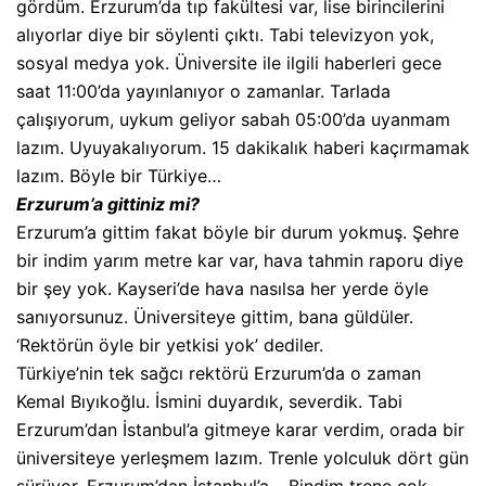
gördüm. Erzurum’da tıp fakültesi var, lise birincilerini
alıyorlar diye bir söylenti çıktı. Tabi televizyon yok,
sosyal medya yok. Üniversite ile ilgili haberleri gece
saat 11:00’da yayınlanıyor o zamanlar. Tarlada
çalışıyorum, uykum geliyor sabah 05:00’da uyanmam
lazım. Uyuyakalıyorum. 15 dakikalık haberi kaçırmamak
lazım. Böyle bir Türkiye…
Erzurum’a gittiniz mi?
Erzurum’a gittim fakat böyle bir durum yokmuş. Şehre
bir indim yarım metre kar var, hava tahmin raporu diye
bir şey yok. Kayseri’de hava nasılsa her yerde öyle
sanıyorsunuz. Üniversiteye gittim, bana güldüler.
‘Rektörün öyle bir yetkisi yok’ dediler.
Türkiye’nin tek sağcı rektörü Erzurum’da o zaman
Kemal Bıyıkoğlu. İsmini duyardık, severdik. Tabi
Erzurum’dan İstanbul’a gitmeye karar verdim, orada bir
üniversiteye yerleşmem lazım. Trenle yolculuk dört gün