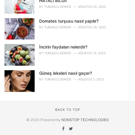
HATALI BİLGİ!
BY
TURUNCU DERGISI
AĞUSTOS 25, 2023
Domates turşusu nasıl yapılır?
BY
TURUNCU DERGISI
AĞUSTOS 25, 2023
İncirin faydaları nelerdir?
BY
TURUNCU DERGISI
AĞUSTOS 15, 2023
Güneş lekeleri nasıl geçer?
BY
TURUNCU DERGISI
AĞUSTOS 7, 2023
BACK TO TOP
© 2020 Powered by
NONSTOP TECHNOLOGIES