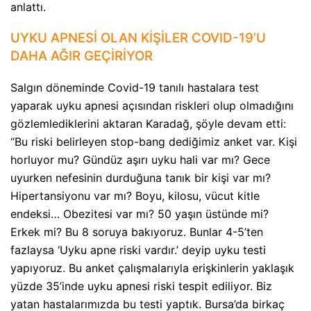
anlattı.
UYKU APNESİ OLAN KİŞİLER COVID-19’U
DAHA AĞIR GEÇİRİYOR
Salgın döneminde Covid-19 tanılı hastalara test
yaparak uyku apnesi açısından riskleri olup olmadığını
gözlemlediklerini aktaran Karadağ, şöyle devam etti:
“Bu riski belirleyen stop-bang dediğimiz anket var. Kişi
horluyor mu? Gündüz aşırı uyku hali var mı? Gece
uyurken nefesinin durduğuna tanık bir kişi var mı?
Hipertansiyonu var mı? Boyu, kilosu, vücut kitle
endeksi… Obezitesi var mı? 50 yaşın üstünde mi?
Erkek mi? Bu 8 soruya bakıyoruz. Bunlar 4-5’ten
fazlaysa ‘Uyku apne riski vardır.’ deyip uyku testi
yapıyoruz. Bu anket çalışmalarıyla erişkinlerin yaklaşık
yüzde 35’inde uyku apnesi riski tespit ediliyor. Biz
yatan hastalarımızda bu testi yaptık. Bursa’da birkaç