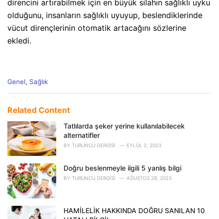
direncini artırabilmek için en büyük silahın sağlıklı uyku
olduğunu, insanların sağlıklı uyuyup, beslendiklerinde
vücut dirençlerinin otomatik artacağını sözlerine
ekledi.
C
Genel
,
Sağlık
a
t
e
Related Content
g
o
Tatlılarda şeker yerine kullanılabilecek
r
alternatifler
i
BY
TURUNCU DERGISI
EYLÜL 2, 2023
e
s
Doğru beslenmeyle ilgili 5 yanlış bilgi
:
BY
TURUNCU DERGISI
AĞUSTOS 28, 2023
HAMİLELİK HAKKINDA DOĞRU SANILAN 10