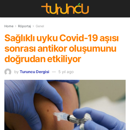
Home
Röportaj
Genel
Sağlıklı uyku Covid-19 aşısı
sonrası antikor oluşumunu
doğrudan etkiliyor
by
Turuncu Dergisi
5 yıl ago