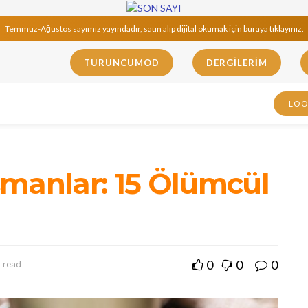
Temmuz-Ağustos sayımız yayındadır, satın alıp dijital okumak için buraya tıklayınız.
TURUNCUMOD
DERGILERIM
LO
şmanlar: 15 Ölümcül
0
0
0
 read