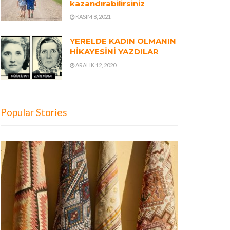
kazandırabilirsiniz
KASIM 8, 2021
YERELDE KADIN OLMANIN
HİKAYESİNİ YAZDILAR
ARALIK 12, 2020
Popular Stories