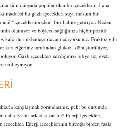
ıcılar tüm dünyada popüler olan bu içeceklerin 3 ana
atkı maddesi bu gazlı içecekleri suya masum bir
ümcül “içeceklerimizden” biri haline getiriyor. Neden
atmin olamıyor ve böylece sağlığınıza hiçbir pozitif
oş kalorileri eklemeye devam ediyorsunuz. Fruktoz gibi
er karaciğeriniz tarafından glukoza dönüştürülüyor,
luyor. Gazlı içecekleri sevdiğinizi biliyoruz, evet.
de rol oynuyor.
ERİ
uklarla karşılaşmak zorundasınız, peki bu durumda
n daha iyi bir arkadaş var mı? Enerji içecekleri,
an içecekler. Enerji içeceklerinin birçoğu birden fazla