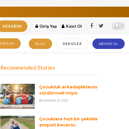
Giriş Yap
Kayıt Ol
HESABIM
OKBOOK
BLOG
DERGILER
ABONE OL
Recommended Stories
Çocukluk arkadaşlıklarını
sürdürmeli miyiz
HAZIRAN 22, 2022
Çocuklara hızlı bir şekilde
empati becerisi