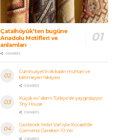
Çatalhöyük’ten bugüne
Anadolu Motifleri ve
anlamları
0 SHARES
Cumhuriyet’in ilk kadın muhtarı ve
bilinmeyen hikâyesi
0 SHARES
Küçük ev’ akımı Türkiye’de yaygınlaşıyor:
Tiny House
0 SHARES
Gezilecek Yerler Var! İşte Kocaeli’de
Görmeniz Gereken 10 Yer
2 SHARES