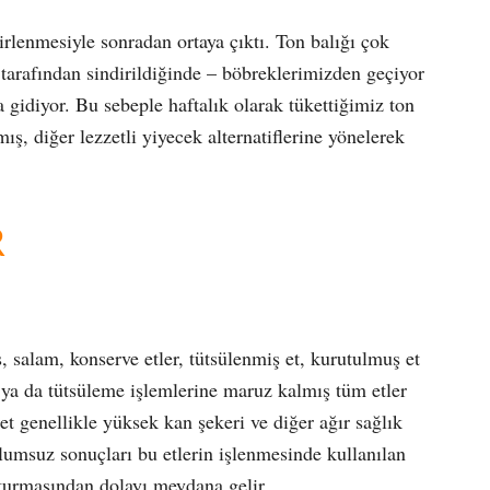
irlenmesiyle sonradan ortaya çıktı. Ton balığı çok
arafından sindirildiğinde – böbreklerimizden geçiyor
gidiyor. Bu sebeple haftalık olarak tükettiğimiz ton
ş, diğer lezzetli yiyecek alternatiflerine yönelerek
R
s, salam, konserve etler, tütsülenmiş et, kurutulmuş et
ya da tütsüleme işlemlerine maruz kalmış tüm etler
 et genellikle yüksek kan şekeri ve diğer ağır sağlık
lumsuz sonuçları bu etlerin işlenmesinde kullanılan
şturmasından dolayı meydana gelir.