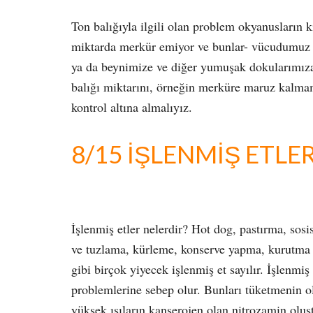
Ton balığıyla ilgili olan problem okyanusların k
miktarda merkür emiyor ve bunlar- vücudumuz t
ya da beynimize ve diğer yumuşak dokularımıza 
balığı miktarını, örneğin merküre maruz kalmamı
kontrol altına almalıyız.
8/15 İŞLENMİŞ ETLE
İşlenmiş etler nelerdir? Hot dog, pastırma, sosi
ve tuzlama, kürleme, konserve yapma, kurutma 
gibi birçok yiyecek işlenmiş et sayılır. İşlenmiş
problemlerine sebep olur. Bunları tüketmenin o
yüksek ısıların kanserojen olan nitrozamin olu