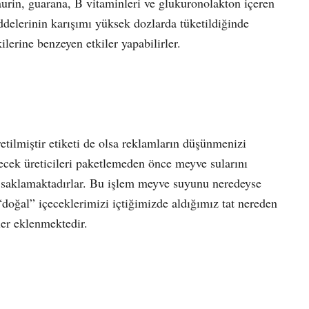
taurin, guarana, B vitaminleri ve glukuronolakton içeren
ddelerinin karışımı yüksek dozlarda tüketildiğinde
ilerine benzeyen etkiler yapabilirler.
tilmiştir etiketi de olsa reklamların düşünmenizi
içecek üreticileri paketlemeden önce meyve sularını
ar saklamaktadırlar. Bu işlem meyve suyunu neredeyse
 “doğal” içeceklerimizi içtiğimizde aldığımız tat nereden
ler eklenmektedir.