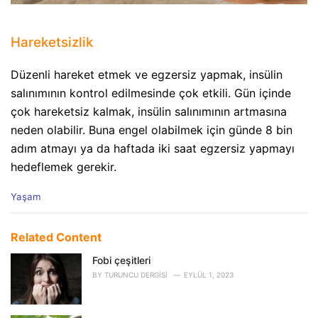
Hareketsizlik
Düzenli hareket etmek ve egzersiz yapmak, insülin
salınımının kontrol edilmesinde çok etkili. Gün içinde
çok hareketsiz kalmak, insülin salınımının artmasına
neden olabilir. Buna engel olabilmek için günde 8 bin
adım atmayı ya da haftada iki saat egzersiz yapmayı
hedeflemek gerekir.
C
Yaşam
a
t
e
Related Content
g
o
Fobi çeşitleri
r
BY
TURUNCU DERGISI
EYLÜL 1, 2023
i
e
s