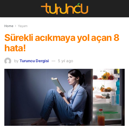
Home
Yaşam
Sürekli acıkmaya yol açan 8
hata!
by
Turuncu Dergisi
5 yıl ago