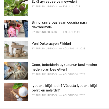
Eylül ayı sebze ve meyveleri
:
BY
TURUNCU DERGISI
EYLÜL 1, 2023
Birinci sınıfa başlayan çocuğa nasıl
davranılmalı?
BY
TURUNCU DERGISI
EYLÜL 1, 2023
Yeni Dekorasyon Fikirleri
BY
TURUNCU DERGISI
AĞUSTOS 31, 2023
Gece, bebeklerin uykusunun kesilmesine
neden olan beş etken!
BY
TURUNCU DERGISI
AĞUSTOS 31, 2023
İyot eksikliği nedir? Vücutta iyot eksikliği
belirtileri nelerdir?
BY
TURUNCU DERGISI
AĞUSTOS 31, 2023