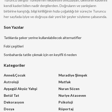
Turuncu dergisi Türkiye’nin hikayesini omuzlayan, ülkesinin kaderini
kendi kaderi bilen nadir dergilerden. Doğruların ve yanlışların
birbirine karıştığı, bilgi kirliliğinin hızla çoğaldığı bir süreçte Turuncu
her sayfada iyiye ve doğruya dair yeni bir şeyler söyleme çabasında.
Son Yazılar
Tatlılarda şeker yerine kullanılabilecek alternatifler
Fobi çeşitleri
Sonbaharda tatile çıkmak için en keyifli 6 neden
Kategoriler
Anne&Çocuk
Muradiye Şimşek
Astroloji
Mutfak
Ayşegül Akyüz Yahşi
Nuran Sözen
Betül Tat
Nuriye Ataseven
Dekorasyon
Psikoloji
Dosya
Röportaj