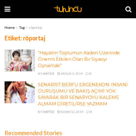
Home
Tag
röportaj
Etiket:
röportaj
“Hayalim Toplumun Kaderi Üzerinde
Önemli Etkileri Olan Bir Siyasiyi
Oynamak”
BY
HATICE
ARALIK 5, 2019
0
SENARİST BERFU ERGENEKON: İNSANİ
DURUŞUMU VE BAKIŞ AÇIMI YOK
SAYARAK BİR SENARYOYU KALEME
ALMAM DİRETİLİRSE YAZMAM
BY
HATICE
KASIM 12, 2019
0
Recommended Stories