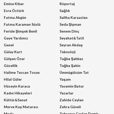
Emine Kibar
Röportaj
Esra Öztürk
Sağlık
Fatma Akgün
Saliha Karaaslan
Fatma Karaman Süslü
Seda Şişman
Feride Şimşek Benli
Senem Dinç
Gaye Yardımcı
Seyahat&Tatil
Genel
Seyran Akdaş
Gülay Kurt
Teknoloji
Gülşen Özer
Tuğba Şahbaz
Güzellik
Tuğba Şahin
Halime Tezcan Tosun
Ümmügülsüm Tat
Hilal Güler
Yaşam
Hüseyin Karaca
Yasemin Batur
Kadın Hikayeleri
Yazarlar
Kültür&Sanat
Zahide Ceylan
Merve Kuş Mataracı
Zehra Güveli
Moda
Zehranur Ceylan Demir