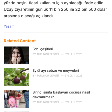
yüzde beşini ticari kullanım için ayrılacağı ifade edildi.
Uzay ziyaretinin günlük 11 bin 250 ile 22 bin 500 dolar
arasında olacağı açıklandı.
C
Yaşam
a
t
e
Related Content
g
o
Fobi çeşitleri
r
BY
TURUNCU DERGISI
EYLÜL 1, 2023
i
e
s
Eylül ayı sebze ve meyveleri
:
BY
TURUNCU DERGISI
EYLÜL 1, 2023
Birinci sınıfa başlayan çocuğa nasıl
davranılmalı?
BY
TURUNCU DERGISI
EYLÜL 1, 2023