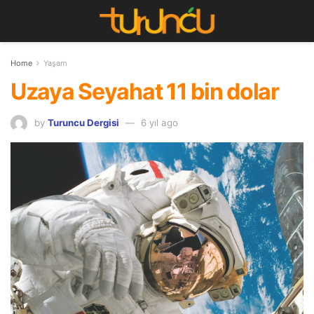
Home
Yaşam
Uzaya Seyahat 11 bin dolar
by
Turuncu Dergisi
6 yıl ago