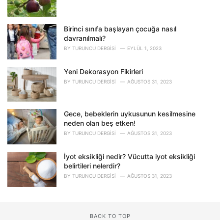
Birinci sınıfa başlayan çocuğa nasıl
davranılmalı?
BY
TURUNCU DERGISI
EYLÜL 1, 2023
Yeni Dekorasyon Fikirleri
BY
TURUNCU DERGISI
AĞUSTOS 31, 2023
Gece, bebeklerin uykusunun kesilmesine
neden olan beş etken!
BY
TURUNCU DERGISI
AĞUSTOS 31, 2023
İyot eksikliği nedir? Vücutta iyot eksikliği
belirtileri nelerdir?
BY
TURUNCU DERGISI
AĞUSTOS 31, 2023
BACK TO TOP