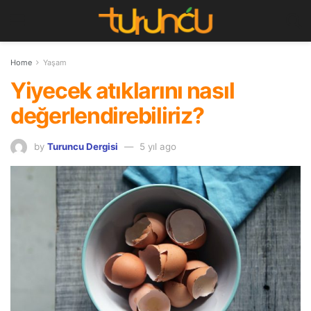
Home
Yaşam
Yiyecek atıklarını nasıl
değerlendirebiliriz?
by
Turuncu Dergisi
5 yıl ago