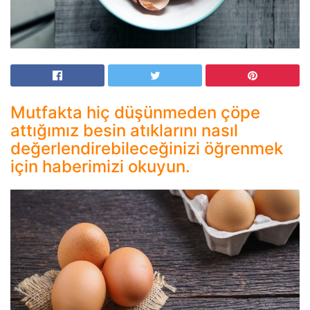
Mutfakta hiç düşünmeden çöpe
attığımız besin atıklarını nasıl
değerlendirebileceğinizi öğrenmek
için haberimizi okuyun.