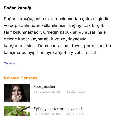
Soğan kabuğu
Soğan kabuğu, antioksidan bakımından çok zengindir
ve çöpe atılmadan kullanılmasını sağlayacak birçok
tarif bulunmaktadır. Örneğin kabukları yumuşak hale
gelene kadar kaynatabilir ve zeytinyağıyla
karıştırabilirsiniz. Daha sonrasında tavuk parçalarını bu
karışıma bulayıp fırınlayıp afiyetle yiyebilirsiniz!
C
Yaşam
a
t
e
Related Content
g
o
Fobi çeşitleri
r
BY
TURUNCU DERGISI
EYLÜL 1, 2023
i
e
s
Eylül ayı sebze ve meyveleri
:
BY
TURUNCU DERGISI
EYLÜL 1, 2023