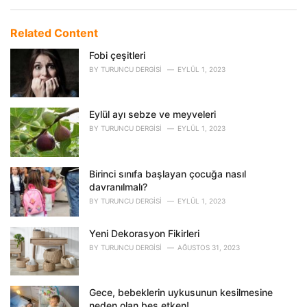
a
t
e
Related Content
g
o
Fobi çeşitleri
r
BY
TURUNCU DERGISI
EYLÜL 1, 2023
i
e
s
Eylül ayı sebze ve meyveleri
:
BY
TURUNCU DERGISI
EYLÜL 1, 2023
Birinci sınıfa başlayan çocuğa nasıl
davranılmalı?
BY
TURUNCU DERGISI
EYLÜL 1, 2023
Yeni Dekorasyon Fikirleri
BY
TURUNCU DERGISI
AĞUSTOS 31, 2023
Gece, bebeklerin uykusunun kesilmesine
neden olan beş etken!