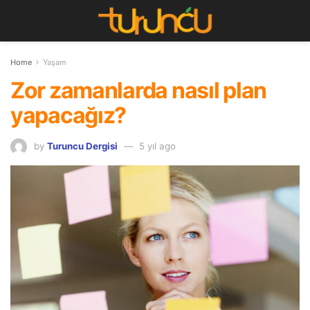
Home
Yaşam
Zor zamanlarda nasıl plan
yapacağız?
by
Turuncu Dergisi
5 yıl ago