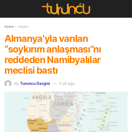
Home
Yaşam
Almanya’yla varılan
“soykırım anlaşması”nı
reddeden Namibyalılar
meclisi bastı
by
Turuncu Dergisi
5 yıl ago