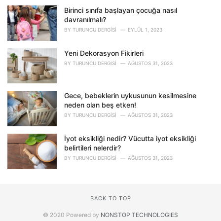
Birinci sınıfa başlayan çocuğa nasıl
davranılmalı?
BY
TURUNCU DERGISI
EYLÜL 1, 2023
Yeni Dekorasyon Fikirleri
BY
TURUNCU DERGISI
AĞUSTOS 31, 2023
Gece, bebeklerin uykusunun kesilmesine
neden olan beş etken!
BY
TURUNCU DERGISI
AĞUSTOS 31, 2023
İyot eksikliği nedir? Vücutta iyot eksikliği
belirtileri nelerdir?
BY
TURUNCU DERGISI
AĞUSTOS 31, 2023
BACK TO TOP
© 2020 Powered by
NONSTOP TECHNOLOGIES