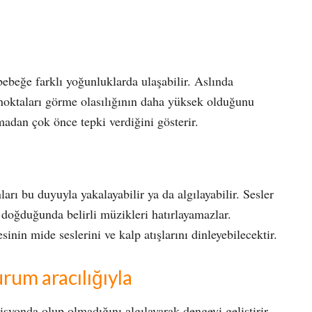
beğe farklı yoğunluklarda ulaşabilir. Aslında
i noktaları görme olasılığının daha yüksek olduğunu
madan çok önce tepki verdiğini gösterir.
arı bu duyuyla yakalayabilir ya da algılayabilir. Sesler
i doğduğunda belirli müzikleri hatırlayamazlar.
inin mide seslerini ve kalp atışlarını dinleyebilecektir.
rum aracılığıyla
yonda olup olmadığını algılayarak dengeyi geliştirir.