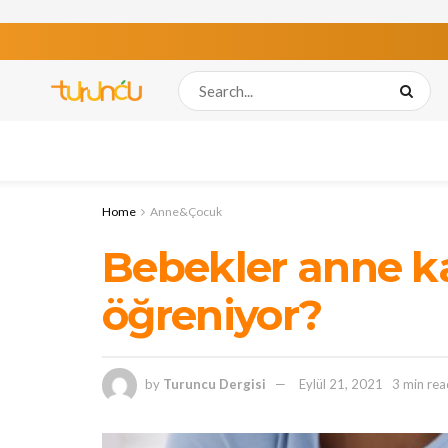
Home
Anne&Çocuk
Bebekler anne ka
öğreniyor?
by
Turuncu Dergisi
Eylül 21, 2021
3 min rea