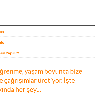
lış
lu!
sıl Yapılır?
öğrenme, yaşam boyunca bize
e çağrışımlar üretiyor. İşte
ında her şey…