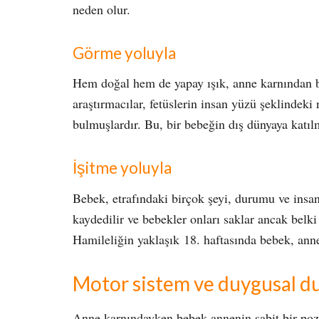
neden olur.
Görme yoluyla
Hem doğal hem de yapay ışık, anne karnından be
araştırmacılar, fetüslerin insan yüzü şeklindek
bulmuşlardır. Bu, bir bebeğin dış dünyaya katıl
İşitme yoluyla
Bebek, etrafındaki birçok şeyi, durumu ve insanl
kaydedilir ve bebekler onları saklar ancak belk
Hamileliğin yaklaşık 18. haftasında bebek, annes
Motor sistem ve duygusal du
Anne karnındayken bebek annenin sabit bir pozis