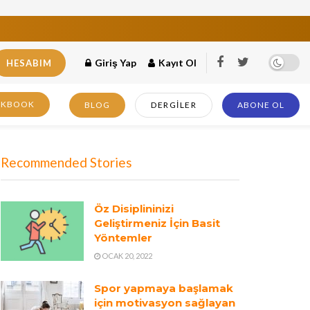
Giriş Yap
Kayıt Ol
HESABIM
OKBOOK
BLOG
DERGILER
ABONE OL
Recommended Stories
Öz Disiplininizi
Geliştirmeniz İçin Basit
Yöntemler
OCAK 20, 2022
Spor yapmaya başlamak
için motivasyon sağlayan