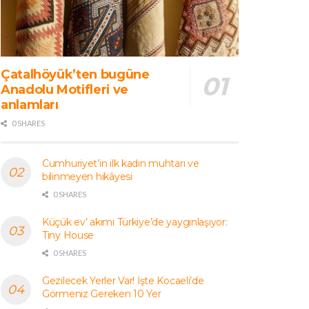
Çatalhöyük’ten bugüne
Anadolu Motifleri ve
anlamları
0 SHARES
Cumhuriyet’in ilk kadın muhtarı ve
bilinmeyen hikâyesi
0 SHARES
Küçük ev’ akımı Türkiye’de yaygınlaşıyor:
Tiny House
0 SHARES
Gezilecek Yerler Var! İşte Kocaeli’de
Görmeniz Gereken 10 Yer