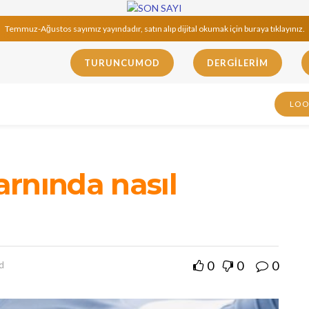
Temmuz-Ağustos sayımız yayındadır, satın alıp dijital okumak için buraya tıklayınız.
TURUNCUMOD
DERGILERIM
LO
rnında nasıl
0
0
0
d