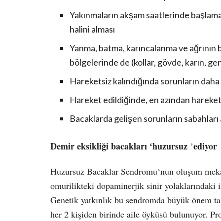
Yakınmaların akşam saatlerinde başlamas
halini alması
Yanma, batma, karıncalanma ve ağrının 
bölgelerinde de (kollar, gövde, karın, ge
Hareketsiz kalındığında sorunların daha
Hareket edildiğinde, en azından hareket 
Bacaklarda gelişen sorunların sabahları
Demir eksikliği bacakları ‘huzursuz
ediyor
’
Huzursuz Bacaklar Sendromu
‘
nun oluşum mekan
omurilikteki dopaminerjik sinir yolaklarındaki 
Genetik yatkınlık bu sendromda büyük önem taş
her 2 kişiden birinde aile öyküsü bulunuyor. P