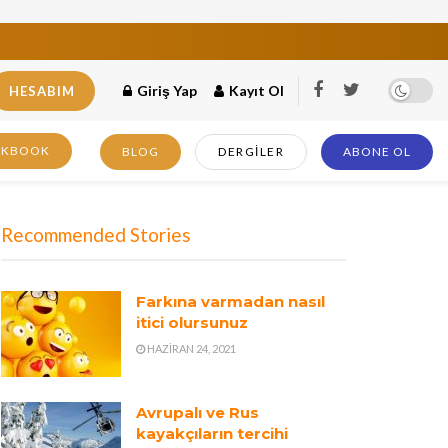
Giriş Yap
Kayıt Ol
HESABIM
OKBOOK
BLOG
DERGILER
ABONE OL
Recommended Stories
Farkına varmadan nasıl
itici olursunuz
HAZIRAN 24, 2021
Avrupalı ve Rus
kayakçıların tercihi