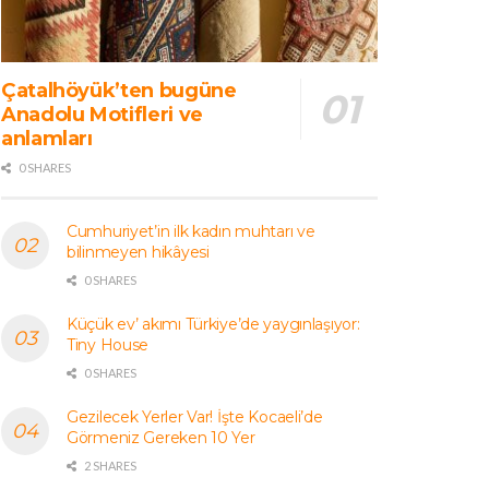
Çatalhöyük’ten bugüne
Anadolu Motifleri ve
anlamları
0 SHARES
Cumhuriyet’in ilk kadın muhtarı ve
bilinmeyen hikâyesi
0 SHARES
Küçük ev’ akımı Türkiye’de yaygınlaşıyor:
Tiny House
0 SHARES
Gezilecek Yerler Var! İşte Kocaeli’de
Görmeniz Gereken 10 Yer
2 SHARES