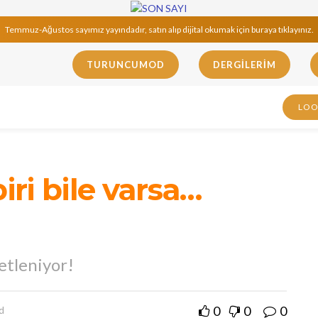
Temmuz-Ağustos sayımız yayındadır, satın alıp dijital okumak için buraya tıklayınız.
TURUNCUMOD
DERGILERIM
LO
iri bile varsa…
etleniyor!
0
0
0
d