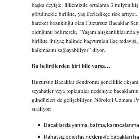
başka deyişle, ülkemizde ortalama 3 milyon ki
görülmekle birlikte, yaş ilerledikçe risk artıyor.
hareket bozukluğu olan Huzursuz Bacaklar Se
olduğunu belirterek,
“
Yaşam alışkanlıklarında y
birlikte ihtiyaç halinde başvurulan ilaç tedavis
kalkmasını sağlayabiliyor” diyor.
Bu belirtilerden biri bile varsa…
Huzursuz Bacaklar Sendromu genellikle akşamları
seyahatler veya toplantılar nedeniyle bacakları
gündüzleri de gelişebiliyor. Nöroloji Uzmanı Pr
sıralıyor:
Bacaklarda yanma, batma, karıncalanma ve
Rahatsız edici his nedeniyle bacakları ha