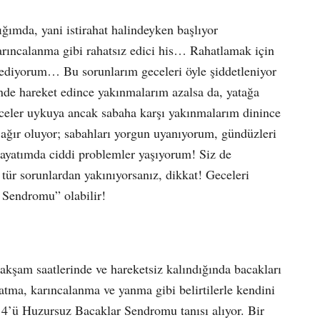
ğımda, yani istirahat halindeyken başlıyor
ıncalanma gibi rahatsız edici his… Rahatlamak için
ssediyorum… Bu sorunlarım geceleri öyle şiddetleniyor
de hareket edince yakınmalarım azalsa da, yatağa
celer uykuya ancak sabaha karşı yakınmalarım dinince
ağır oluyor; sabahları yorgun uyanıyorum, gündüzleri
 hayatımda ciddi problemler yaşıyorum! Siz de
 tür sorunlardan yakınıyorsanız, dikkat! Geceleri
 Sendromu” olabilir!
kşam saatlerinde ve hareketsiz kalındığında bacakları
batma, karıncalanma ve yanma gibi belirtilerle kendini
n 4’ü Huzursuz Bacaklar Sendromu tanısı alıyor. Bir