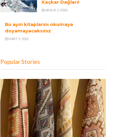
Kaçkar Dağları!
ARALIK 3, 2020
Bu ayın kitaplarını okumaya
doyamayacaksınız
MART 9, 2021
Popular Stories