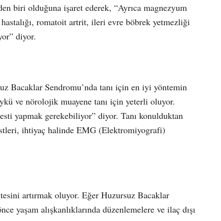
den biri olduğuna işaret ederek,
“
Ayrıca magnezyum
 hastalığı, romatoit artrit, ileri evre böbrek yetmezliği
yor” diyor.
suz Bacaklar Sendromu
’
nda tanı için en iyi yöntemin
ykü ve nörolojik muayene tanı için yeterli oluyor.
esti yapmak gerekebiliyor” diyor. Tanı konulduktan
estleri, ihtiyaç halinde EMG (Elektromiyografi)
itesini artırmak oluyor. Eğer Huzursuz Bacaklar
önce yaşam alışkanlıklarında düzenlemelere ve ilaç dışı