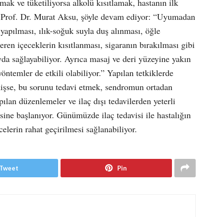
mak ve tüketiliyorsa alkolü kısıtlamak, hastanın ilk
n Prof. Dr. Murat Aksu, şöyle devam ediyor:
“
Uyumadan
 yapılması, ılık-soğuk suyla duş alınması, öğle
çeren içeceklerin kısıtlanması, sigaranın bırakılması gibi
yda sağlayabiliyor. Ayrıca masaj ve deri yüzeyine yakın
 yöntemler de etkili olabiliyor.” Yapılan tetkiklerde
lmişse, bu sorunu tedavi etmek, sendromun ortadan
ılan düzenlemeler ve ilaç dışı tedavilerden yeterli
ine başlanıyor. Günümüzde ilaç tedavisi ile hastalığın
celerin rahat geçirilmesi sağlanabiliyor.
Tweet
Pin