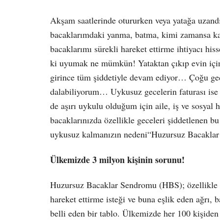
Akşam saatlerinde otururken veya yatağa uzandı
bacaklarımdaki yanma, batma, kimi zamansa kar
bacaklarımı sürekli hareket ettirme ihtiyacı hi
ki uyumak ne mümkün! Yataktan çıkıp evin için
girince tüm şiddetiyle devam ediyor… Çoğu ge
dalabiliyorum… Uykusuz gecelerin faturası ise 
de aşırı uykulu olduğum için aile, iş ve sosyal
bacaklarınızda özellikle geceleri şiddetlenen bu
uykusuz kalmanızın nedeni
“
Huzursuz Bacaklar
Ülkemizde 3 milyon kişinin sorunu!
Huzursuz Bacaklar Sendromu (HBS); özellikle a
hareket ettirme isteği ve buna eşlik eden ağrı, 
belli eden bir tablo. Ülkemizde her 100 kişide