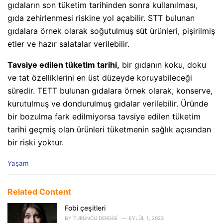
gıdaların son tüketim tarihinden sonra kullanılması,
gıda zehirlenmesi riskine yol açabilir. STT bulunan
gıdalara örnek olarak soğutulmuş süt ürünleri, pişirilmiş
etler ve hazır salatalar verilebilir.
Tavsiye edilen tüketim tarihi,
bir gıdanın koku, doku
ve tat özelliklerini en üst düzeyde koruyabileceği
süredir. TETT bulunan gıdalara örnek olarak, konserve,
kurutulmuş ve dondurulmuş gıdalar verilebilir. Üründe
bir bozulma fark edilmiyorsa tavsiye edilen tüketim
tarihi geçmiş olan ürünleri tüketmenin sağlık açısından
bir riski yoktur.
C
Yaşam
a
t
e
Related Content
g
o
Fobi çeşitleri
r
BY
TURUNCU DERGISI
EYLÜL 1, 2023