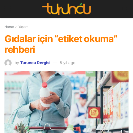
Home
Yaşam
Gıdalar için “etiket okuma”
rehberi
by
Turuncu Dergisi
5 yıl ago