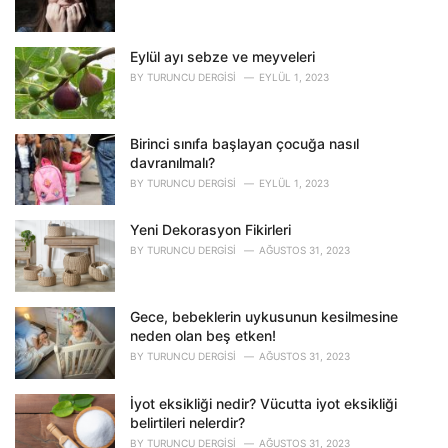
i
e
s
Eylül ayı sebze ve meyveleri
:
BY
TURUNCU DERGISI
EYLÜL 1, 2023
Birinci sınıfa başlayan çocuğa nasıl
davranılmalı?
BY
TURUNCU DERGISI
EYLÜL 1, 2023
Yeni Dekorasyon Fikirleri
BY
TURUNCU DERGISI
AĞUSTOS 31, 2023
Gece, bebeklerin uykusunun kesilmesine
neden olan beş etken!
BY
TURUNCU DERGISI
AĞUSTOS 31, 2023
İyot eksikliği nedir? Vücutta iyot eksikliği
belirtileri nelerdir?
BY
TURUNCU DERGISI
AĞUSTOS 31, 2023