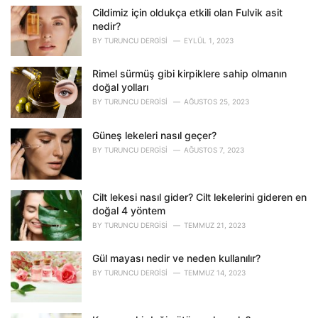
o
Cildimiz için oldukça etkili olan Fulvik asit
r
nedir?
i
BY
TURUNCU DERGISI
EYLÜL 1, 2023
e
s
Rimel sürmüş gibi kirpiklere sahip olmanın
:
doğal yolları
BY
TURUNCU DERGISI
AĞUSTOS 25, 2023
Güneş lekeleri nasıl geçer?
BY
TURUNCU DERGISI
AĞUSTOS 7, 2023
Cilt lekesi nasıl gider? Cilt lekelerini gideren en
doğal 4 yöntem
BY
TURUNCU DERGISI
TEMMUZ 21, 2023
Gül mayası nedir ve neden kullanılır?
BY
TURUNCU DERGISI
TEMMUZ 14, 2023