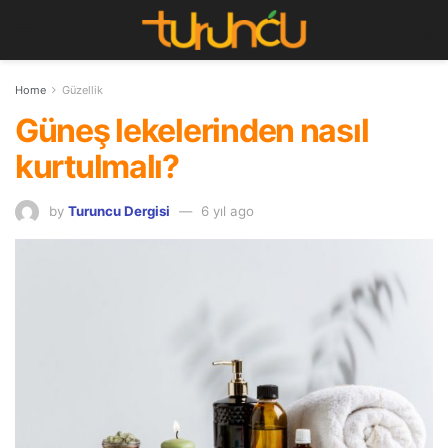
Home
Güzellik
Güneş lekelerinden nasıl
kurtulmalı?
by
Turuncu Dergisi
6 yıl ago