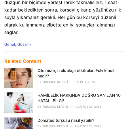
düzgün bir biçimde yerleştirerek takmalısınız. 1 saat
kadar bekledikten sonra, korseyi çıkarıp yüzünüzü ılık
suyla yıkamanız gerekli. Her gün bu korseyi düzenli
olarak kullanmanız elbette en iyi sonuçları almanızı
sağlar.
C
Genel
,
Güzellik
a
t
e
Related Content
g
o
Cildimiz için oldukça etkili olan Fulvik asit
r
nedir?
i
BY
TURUNCU DERGISI
EYLÜL 1, 2023
e
s
HAMİLELİK HAKKINDA DOĞRU SANILAN 10
:
HATALI BİLGİ!
BY
TURUNCU DERGISI
AĞUSTOS 25, 2023
Domates turşusu nasıl yapılır?
BY
TURUNCU DERGISI
AĞUSTOS 25, 2023