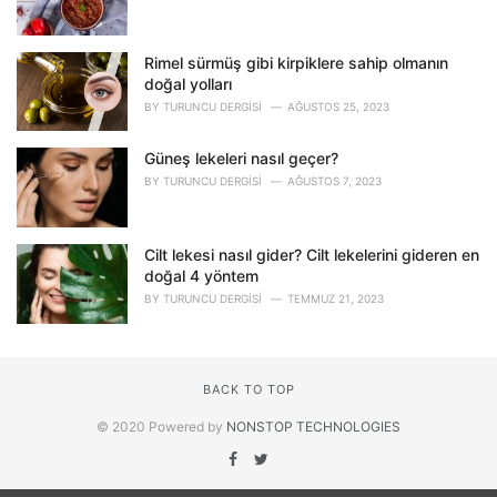
Rimel sürmüş gibi kirpiklere sahip olmanın
doğal yolları
BY
TURUNCU DERGISI
AĞUSTOS 25, 2023
Güneş lekeleri nasıl geçer?
BY
TURUNCU DERGISI
AĞUSTOS 7, 2023
Cilt lekesi nasıl gider? Cilt lekelerini gideren en
doğal 4 yöntem
BY
TURUNCU DERGISI
TEMMUZ 21, 2023
BACK TO TOP
© 2020 Powered by
NONSTOP TECHNOLOGIES