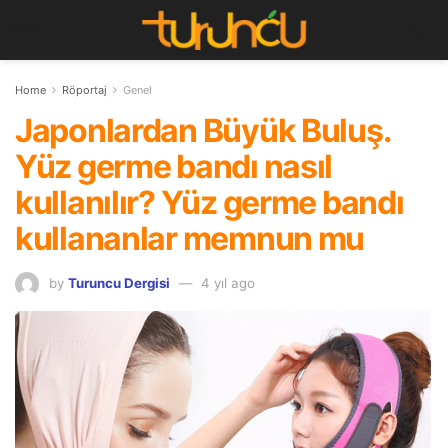
Home
Röportaj
Genel
Japonlardan Büyük Buluş.
Yüz germe bandı nasıl
kullanılır? Yüz germe bandı
kullananlar memnun mu
by
Turuncu Dergisi
4 yıl ago