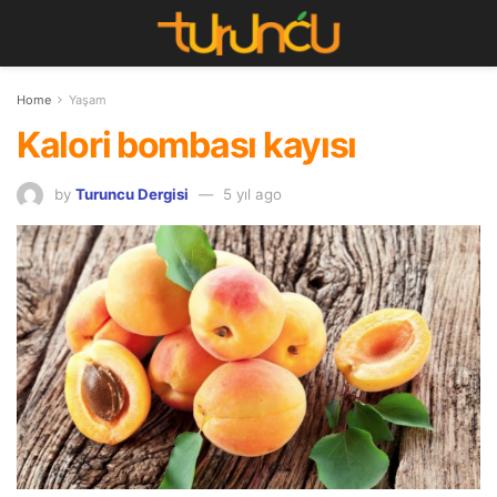
Home
Yaşam
Kalori bombası kayısı
by
Turuncu Dergisi
5 yıl ago