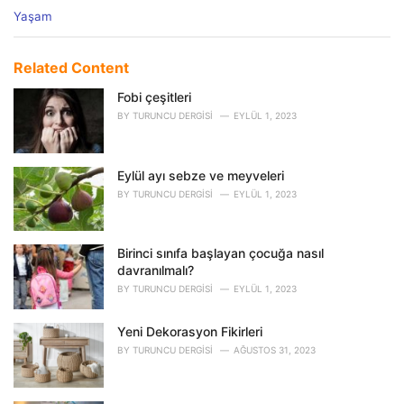
C
Yaşam
a
t
e
Related Content
g
o
Fobi çeşitleri
r
BY
TURUNCU DERGISI
EYLÜL 1, 2023
i
e
s
Eylül ayı sebze ve meyveleri
:
BY
TURUNCU DERGISI
EYLÜL 1, 2023
Birinci sınıfa başlayan çocuğa nasıl
davranılmalı?
BY
TURUNCU DERGISI
EYLÜL 1, 2023
Yeni Dekorasyon Fikirleri
BY
TURUNCU DERGISI
AĞUSTOS 31, 2023