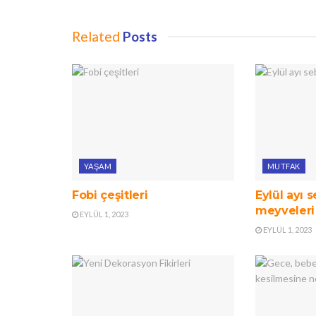
Related
Posts
YAŞAM
MUTFAK
Fobi çeşitleri
Eylül ayı 
meyveleri
EYLÜL 1, 2023
EYLÜL 1, 2023