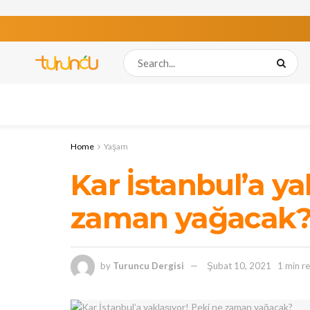
Home
Yaşam
Kar İstanbul’a ya
zaman yağacak
by
Turuncu Dergisi
Şubat 10, 2021
1 min r