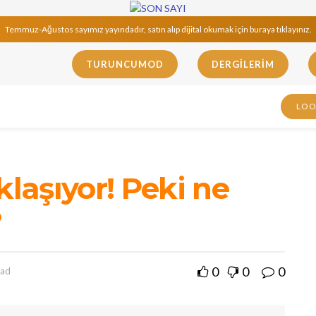
Temmuz-Ağustos sayımız yayındadır, satın alıp dijital okumak için buraya tıklayınız.
TURUNCUMOD
DERGILERIM
LO
klaşıyor! Peki ne
?
0
0
0
ead