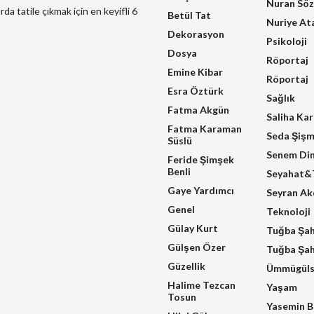
Nuran Sö
a tatile çıkmak için en keyifli 6
Betül Tat
Nuriye At
Dekorasyon
Psikoloji
Dosya
Röportaj
Emine Kibar
Röportaj
Esra Öztürk
Sağlık
Fatma Akgün
Saliha Ka
Fatma Karaman
Seda Şiş
Süslü
Senem Di
Feride Şimşek
Benli
Seyahat&T
Gaye Yardımcı
Seyran A
Genel
Teknoloji
Gülay Kurt
Tuğba Şa
Gülşen Özer
Tuğba Şah
Güzellik
Ümmügüls
Halime Tezcan
Yaşam
Tosun
Yasemin B