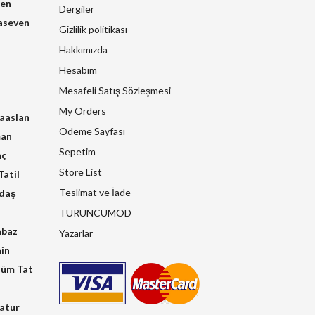
zen
Dergiler
aseven
Gizlilik politikası
Hakkımızda
Hesabım
Mesafeli Satış Sözleşmesi
My Orders
raaslan
Ödeme Sayfası
man
Sepetim
nç
Store List
atil
Teslimat ve İade
kdaş
TURUNCUMOD
hbaz
Yazarlar
in
üm Tat
atur