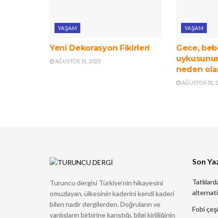
YAŞAM
YAŞAM
Yeni Dekorasyon Fikirleri
Gece, beb
uykusunun
AĞUSTOS 31, 2023
neden ola
AĞUSTOS 31, 
Son Yaz
Tatlılard
Turuncu dergisi Türkiye’nin hikayesini
alternati
omuzlayan, ülkesinin kaderini kendi kaderi
bilen nadir dergilerden. Doğruların ve
Fobi çeşi
yanlışların birbirine karıştığı, bilgi kirliliğinin