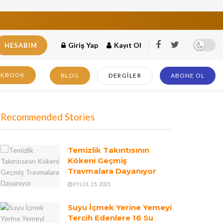
Giriş Yap
Kayıt Ol
HESABIM
OKBOOK
BLOG
DERGILER
ABONE OL
Recommended Stories
Temizlik Takıntısının
Kökeni Geçmiş
Travmalara Dayanıyor
EYLÜL 15, 2021
Suyu İçmek Yerine Yemeyi
Tercih Edenlere 16 Su