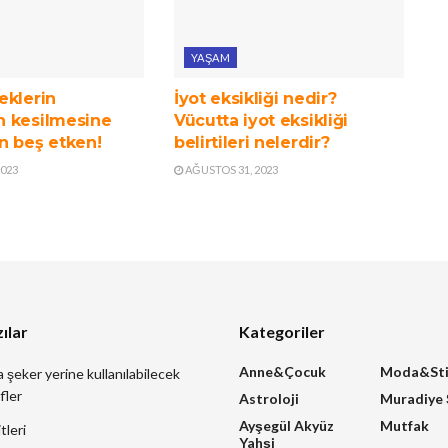
YAŞAM
eklerin
İyot eksikliği nedir?
 kesilmesine
Vücutta iyot eksikliği
n beş etken!
belirtileri nelerdir?
2023
AĞUSTOS 31, 2023
ılar
Kategoriler
Anne&Çocuk
Moda&Sti
a şeker yerine kullanılabilecek
fler
Astroloji
Muradiye
Ayşegül Akyüz
Mutfak
tleri
Yahşi