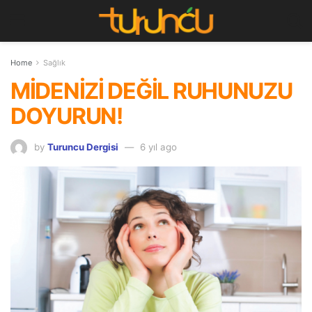
Home
Sağlık
MİDENİZİ DEĞİL RUHUNUZU
DOYURUN!
by
Turuncu Dergisi
6 yıl ago