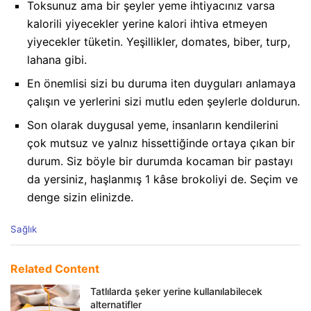
Toksunuz ama bir şeyler yeme ihtiyacınız varsa
kalorili yiyecekler yerine kalori ihtiva etmeyen
yiyecekler tüketin. Yeşillikler, domates, biber, turp,
lahana gibi.
En önemlisi sizi bu duruma iten duyguları anlamaya
çalışın ve yerlerini sizi mutlu eden şeylerle doldurun.
Son olarak duygusal yeme, insanların kendilerini
çok mutsuz ve yalnız hissettiğinde ortaya çıkan bir
durum. Siz böyle bir durumda kocaman bir pastayı
da yersiniz, haşlanmış 1 kâse brokoliyi de. Seçim ve
denge sizin elinizde.
C
Sağlık
a
t
e
Related Content
g
o
Tatlılarda şeker yerine kullanılabilecek
r
alternatifler