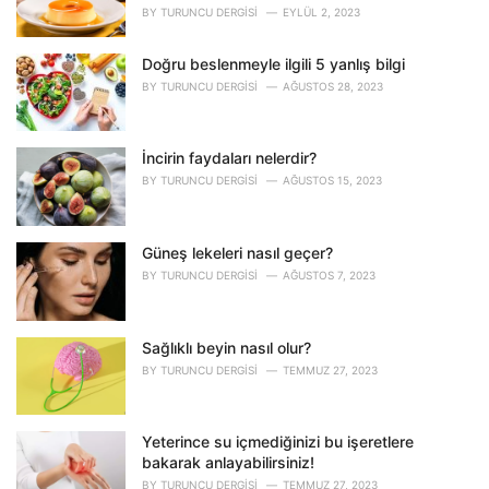
i
BY
TURUNCU DERGISI
EYLÜL 2, 2023
e
s
Doğru beslenmeyle ilgili 5 yanlış bilgi
:
BY
TURUNCU DERGISI
AĞUSTOS 28, 2023
İncirin faydaları nelerdir?
BY
TURUNCU DERGISI
AĞUSTOS 15, 2023
Güneş lekeleri nasıl geçer?
BY
TURUNCU DERGISI
AĞUSTOS 7, 2023
Sağlıklı beyin nasıl olur?
BY
TURUNCU DERGISI
TEMMUZ 27, 2023
Yeterince su içmediğinizi bu işeretlere
bakarak anlayabilirsiniz!
BY
TURUNCU DERGISI
TEMMUZ 27, 2023