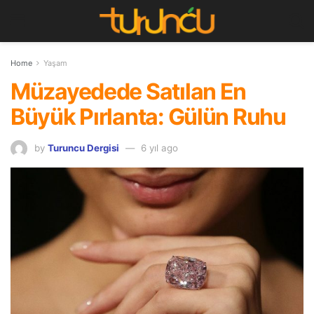
Home
Yaşam
Müzayedede Satılan En
Büyük Pırlanta: Gülün Ruhu
by
Turuncu Dergisi
6 yıl ago