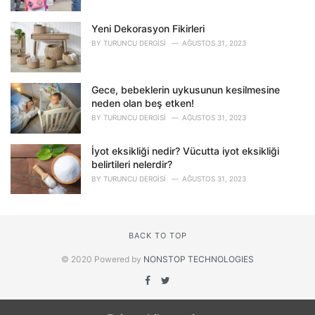
Yeni Dekorasyon Fikirleri
BY
TURUNCU DERGISI
AĞUSTOS 31, 2023
Gece, bebeklerin uykusunun kesilmesine
neden olan beş etken!
BY
TURUNCU DERGISI
AĞUSTOS 31, 2023
İyot eksikliği nedir? Vücutta iyot eksikliği
belirtileri nelerdir?
BY
TURUNCU DERGISI
AĞUSTOS 31, 2023
BACK TO TOP
© 2020 Powered by
NONSTOP TECHNOLOGIES