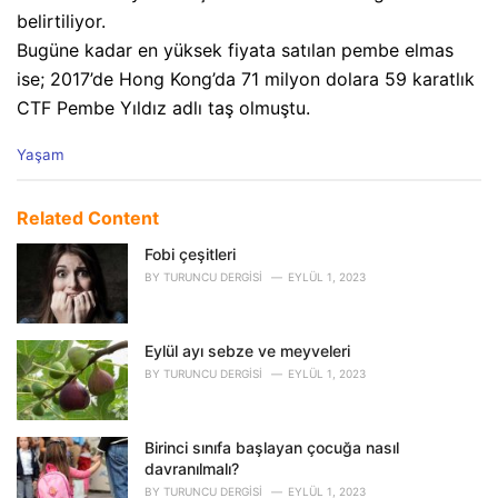
belirtiliyor.
Bugüne kadar en yüksek fiyata satılan pembe elmas
ise; 2017’de Hong Kong’da 71 milyon dolara 59 karatlık
CTF Pembe Yıldız adlı taş olmuştu.
C
Yaşam
a
t
e
Related Content
g
o
Fobi çeşitleri
r
BY
TURUNCU DERGISI
EYLÜL 1, 2023
i
e
s
Eylül ayı sebze ve meyveleri
:
BY
TURUNCU DERGISI
EYLÜL 1, 2023
Birinci sınıfa başlayan çocuğa nasıl
davranılmalı?
BY
TURUNCU DERGISI
EYLÜL 1, 2023