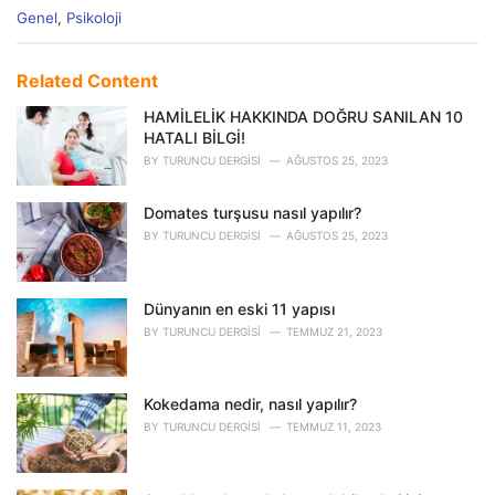
C
Genel
,
Psikoloji
a
t
e
Related Content
g
o
HAMİLELİK HAKKINDA DOĞRU SANILAN 10
r
HATALI BİLGİ!
i
BY
TURUNCU DERGISI
AĞUSTOS 25, 2023
e
s
Domates turşusu nasıl yapılır?
:
BY
TURUNCU DERGISI
AĞUSTOS 25, 2023
Dünyanın en eski 11 yapısı
BY
TURUNCU DERGISI
TEMMUZ 21, 2023
Kokedama nedir, nasıl yapılır?
BY
TURUNCU DERGISI
TEMMUZ 11, 2023