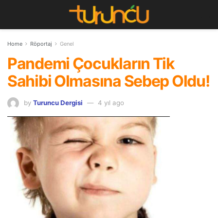
Home
Röportaj
Genel
Pandemi Çocukların Tik
Sahibi Olmasına Sebep Oldu!
by
Turuncu Dergisi
4 yıl ago