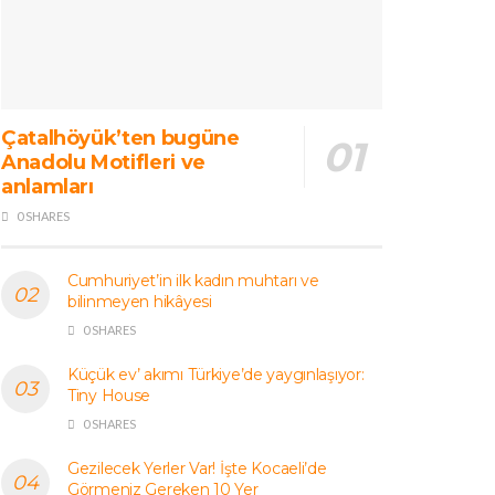
Çatalhöyük’ten bugüne
Anadolu Motifleri ve
anlamları
0 SHARES
Cumhuriyet’in ilk kadın muhtarı ve
bilinmeyen hikâyesi
0 SHARES
Küçük ev’ akımı Türkiye’de yaygınlaşıyor:
Tiny House
0 SHARES
Gezilecek Yerler Var! İşte Kocaeli’de
Görmeniz Gereken 10 Yer