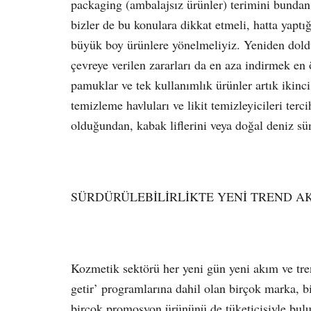
packaging (ambalajsız ürünler) terimini bundan
bizler de bu konulara dikkat etmeli, hatta yaptı
büyük boy ürünlere yönelmeliyiz. Yeniden doldu
çevreye verilen zararları da en aza indirmek en
pamuklar ve tek kullanımlık ürünler artık ikinci
temizleme havluları ve likit temizleyicileri terci
olduğundan, kabak liflerini veya doğal deniz süng
SÜRDÜRÜLEBİLİRLİKTE YENİ TREND A
Kozmetik sektörü her yeni gün yeni akım ve tren
getir’ programlarına dahil olan birçok marka, b
birçok promosyon ürününü de tüketicisiyle bulu