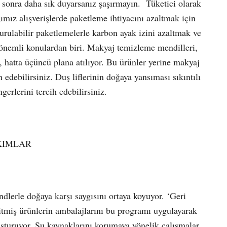
 sonra daha sık duyarsanız şaşırmayın. Tüketici olarak
ğımız alışverişlerde paketleme ihtiyacını azaltmak için
rulabilir paketlemelerle karbon ayak izini azaltmak ve
 önemli konulardan biri. Makyaj temizleme mendilleri,
, hatta üçüncü plana atılıyor. Bu ürünler yerine makyaj
h edebilirsiniz. Duş liflerinin doğaya yansıması sıkıntılı
erlerini tercih edebilirsiniz.
KIMLAR
dlerle doğaya karşı saygısını ortaya koyuyor. ‘Geri
itmiş ürünlerin ambalajlarını bu programı uygulayarak
şturuyor. Su kaynaklarını korumaya yönelik çalışmalar