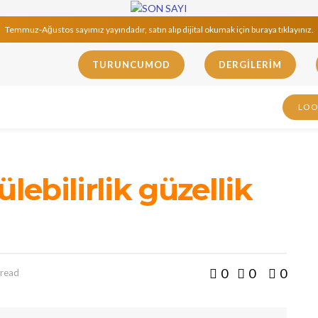
Temmuz-Ağustos sayımız yayındadır, satın alıp dijital okumak için buraya tıklayınız.
TURUNCUMOD
DERGILERIM
LO
lebilirlik güzellik
0
0
0
 read