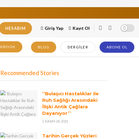
Giriş Yap
Kayıt Ol
HESABIM
OKBOOK
BLOG
DERGILER
ABONE OL
Recommended Stories
‘’Bulaşıcı Hastalıklar ile
Ruh Sağlığı Arasındaki
İlişki Antik Çağlara
Dayanıyor’’
KASIM 24, 2021
Tarihin Gerçek Yüzleri