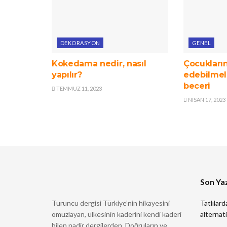
DEKORASYON
GENEL
Kokedama nedir, nasıl
Çocukların
yapılır?
edebilmele
beceri
TEMMUZ 11, 2023
NISAN 17, 2023
Son Yaz
Turuncu dergisi Türkiye’nin hikayesini
Tatlılard
omuzlayan, ülkesinin kaderini kendi kaderi
alternati
bilen nadir dergilerden. Doğruların ve