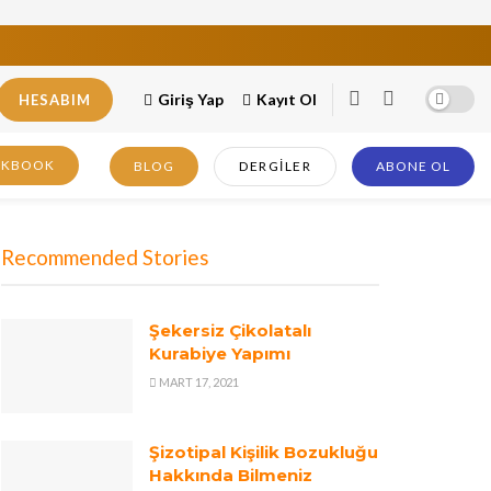
Giriş Yap
Kayıt Ol
HESABIM
OKBOOK
BLOG
DERGILER
ABONE OL
Recommended Stories
Şekersiz Çikolatalı
Kurabiye Yapımı
MART 17, 2021
Şizotipal Kişilik Bozukluğu
Hakkında Bilmeniz