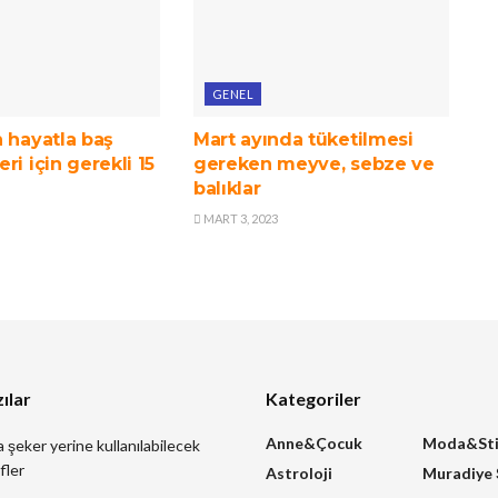
GENEL
 hayatla baş
Mart ayında tüketilmesi
ri için gerekli 15
gereken meyve, sebze ve
balıklar
MART 3, 2023
ılar
Kategoriler
Anne&Çocuk
Moda&Sti
a şeker yerine kullanılabilecek
fler
Astroloji
Muradiye