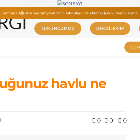
Temmuz-Ağustos sayımız yayındadır, satın alıp dijital okumak için buraya tıklayınız.
TURUNCUMOD
DERGILERIM
LO
uğunuz havlu ne
0
0
0
d