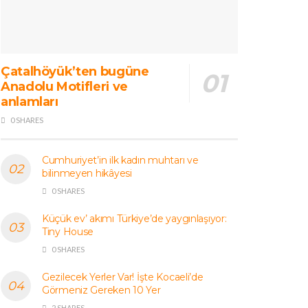
Çatalhöyük’ten bugüne
Anadolu Motifleri ve
anlamları
0 SHARES
Cumhuriyet’in ilk kadın muhtarı ve
bilinmeyen hikâyesi
0 SHARES
Küçük ev’ akımı Türkiye’de yaygınlaşıyor:
Tiny House
0 SHARES
Gezilecek Yerler Var! İşte Kocaeli’de
Görmeniz Gereken 10 Yer
2 SHARES