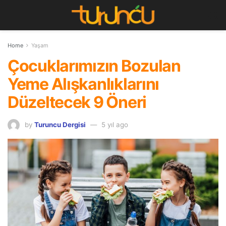
Home
Yaşam
Çocuklarımızın Bozulan
Yeme Alışkanlıklarını
Düzeltecek 9 Öneri
by
Turuncu Dergisi
5 yıl ago