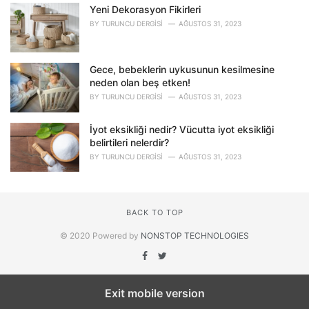
Yeni Dekorasyon Fikirleri
BY
TURUNCU DERGISI
AĞUSTOS 31, 2023
Gece, bebeklerin uykusunun kesilmesine
neden olan beş etken!
BY
TURUNCU DERGISI
AĞUSTOS 31, 2023
İyot eksikliği nedir? Vücutta iyot eksikliği
belirtileri nelerdir?
BY
TURUNCU DERGISI
AĞUSTOS 31, 2023
BACK TO TOP
© 2020 Powered by
NONSTOP TECHNOLOGIES
Exit mobile version