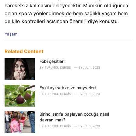
hareketsiz kalmasını önleyecektir. Mümkün olduğunca
onları spora yönlendirmek de hem sağlıklı yaşam hem
de kilo kontrolleri açısından önemli” diye konuştu.
C
Yaşam
a
t
e
Related Content
g
o
Fobi çeşitleri
r
BY
TURUNCU DERGISI
EYLÜL 1, 2023
i
e
s
Eylül ayı sebze ve meyveleri
:
BY
TURUNCU DERGISI
EYLÜL 1, 2023
Birinci sınıfa başlayan çocuğa nasıl
davranılmalı?
BY
TURUNCU DERGISI
EYLÜL 1, 2023