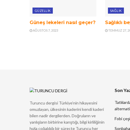
GÜZELLIK
SAĞLIK
Güneş lekeleri nasıl geçer?
Sağlıklı be
AĞUSTOS 7, 2023
TEMMUZ 27, 2
Son Yaz
Tatlılard
Turuncu dergisi Türkiye’nin hikayesini
alternati
omuzlayan, ülkesinin kaderini kendi kaderi
bilen nadir dergilerden. Doğruların ve
Fobi çeşi
yanlışların birbirine karıştığı, bilgi kirliliğinin
hızla çoğaldığı bir süreçte Turuncu her
Sonbahard