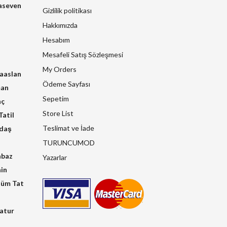
aseven
Gizlilik politikası
Hakkımızda
Hesabım
Mesafeli Satış Sözleşmesi
My Orders
raaslan
Ödeme Sayfası
man
Sepetim
nç
Store List
atil
Teslimat ve İade
kdaş
TURUNCUMOD
hbaz
Yazarlar
in
üm Tat
atur