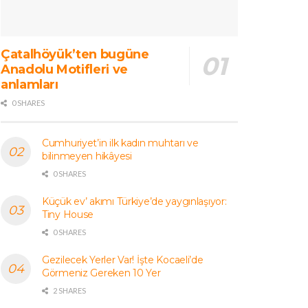
Çatalhöyük’ten bugüne
Anadolu Motifleri ve
anlamları
0 SHARES
Cumhuriyet’in ilk kadın muhtarı ve
bilinmeyen hikâyesi
0 SHARES
Küçük ev’ akımı Türkiye’de yaygınlaşıyor:
Tiny House
0 SHARES
Gezilecek Yerler Var! İşte Kocaeli’de
Görmeniz Gereken 10 Yer
2 SHARES