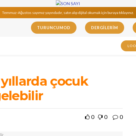
Temmuz-Ağustos sayımız yayındadır, satın alıp dijital okumak için buraya tıklayınız.
TURUNCUMOD
DERGILERIM
LO
 yıllarda çocuk
elebilir
0
0
0