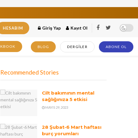
Giriş Yap
Kayıt Ol
HESABIM
OKBOOK
BLOG
DERGILER
ABONE OL
Recommended Stories
Cilt bakımının mental
sağlığınıza 5 etkisi
MAYIS 29, 2023
28 Şubat-6 Mart haftası
burç yorumları