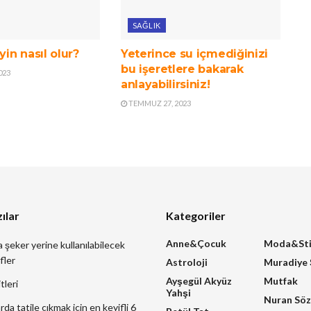
SAĞLIK
yin nasıl olur?
Yeterince su içmediğinizi
bu işeretlere bakarak
023
anlayabilirsiniz!
TEMMUZ 27, 2023
ılar
Kategoriler
Anne&Çocuk
Moda&Sti
a şeker yerine kullanılabilecek
fler
Astroloji
Muradiye
Ayşegül Akyüz
Mutfak
tleri
Yahşi
Nuran Sö
a tatile çıkmak için en keyifli 6