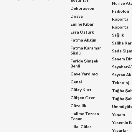
Betül Tat
Nuriye At
Dekorasyon
Psikoloji
Dosya
Röportaj
Emine Kibar
Röportaj
Esra Öztürk
Sağlık
Fatma Akgün
Saliha Ka
Fatma Karaman
Seda Şiş
Süslü
Senem Di
Feride Şimşek
Benli
Seyahat&T
Gaye Yardımcı
Seyran A
Genel
Teknoloji
Gülay Kurt
Tuğba Şa
Gülşen Özer
Tuğba Şah
Güzellik
Ümmügüls
Halime Tezcan
Yaşam
Tosun
Yasemin B
Hilal Güler
Yazarlar