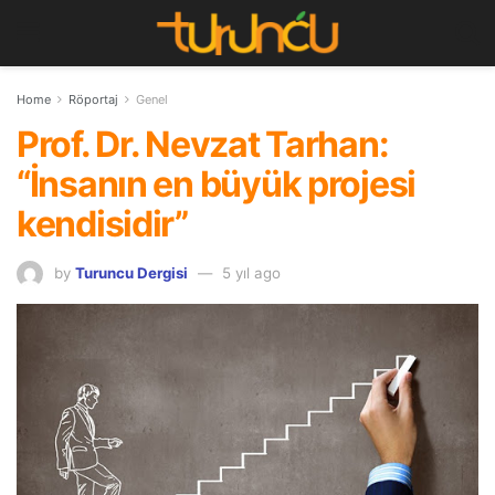
Home
Röportaj
Genel
Prof. Dr. Nevzat Tarhan:
“İnsanın en büyük projesi
kendisidir”
by
Turuncu Dergisi
5 yıl ago