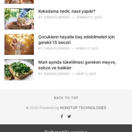
Kokedama nedir, nasıl yapılır?
BY
TURUNCU DERGISI
TEMMUZ 11, 2023
Çocukların hayatla baş edebilmeleri için
gerekli 15 beceri
BY
TURUNCU DERGISI
NISAN 17, 2023
Mart ayında tüketilmesi gereken meyve,
sebze ve balıklar
BY
TURUNCU DERGISI
MART 3, 2023
BACK TO TOP
© 2020 Powered by
NONSTOP TECHNOLOGIES