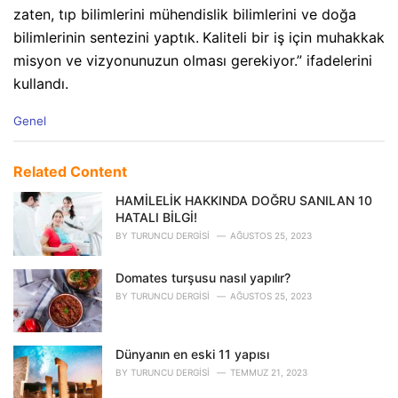
zaten, tıp bilimlerini mühendislik bilimlerini ve doğa
bilimlerinin sentezini yaptık.
Kaliteli bir iş için muhakkak
misyon ve vizyonunuzun olması gerekiyor.” ifadelerini
kullandı.
C
Genel
a
t
e
Related Content
g
o
HAMİLELİK HAKKINDA DOĞRU SANILAN 10
r
HATALI BİLGİ!
i
BY
TURUNCU DERGISI
AĞUSTOS 25, 2023
e
s
Domates turşusu nasıl yapılır?
:
BY
TURUNCU DERGISI
AĞUSTOS 25, 2023
Dünyanın en eski 11 yapısı
BY
TURUNCU DERGISI
TEMMUZ 21, 2023