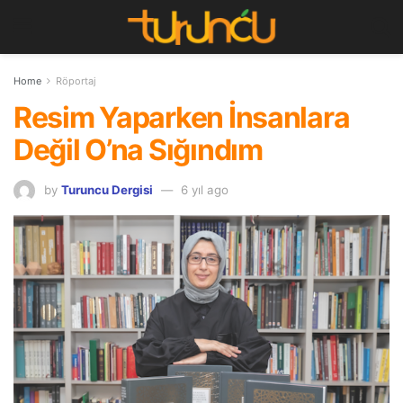
Home
Röportaj
Resim Yaparken İnsanlara
Değil O’na Sığındım
by
Turuncu Dergisi
6 yıl ago