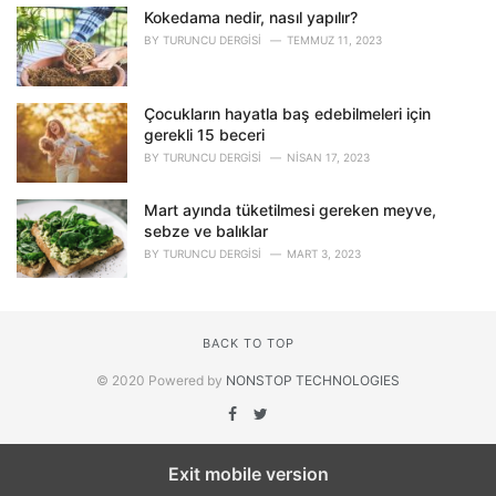
Kokedama nedir, nasıl yapılır?
BY
TURUNCU DERGISI
TEMMUZ 11, 2023
Çocukların hayatla baş edebilmeleri için
gerekli 15 beceri
BY
TURUNCU DERGISI
NISAN 17, 2023
Mart ayında tüketilmesi gereken meyve,
sebze ve balıklar
BY
TURUNCU DERGISI
MART 3, 2023
BACK TO TOP
© 2020 Powered by
NONSTOP TECHNOLOGIES
Exit mobile version