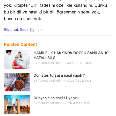
yok. Kitapta “Dil” ifadesini özellikle kullandım. Çünkü
bu bir dil ve nasıl ki bir dili öğrenmenin sonu yok,
bunun da sonu yok.
C
Röportaj
,
Seda Şişman
a
t
e
Related Content
g
o
HAMİLELİK HAKKINDA DOĞRU SANILAN 10
r
HATALI BİLGİ!
i
BY
TURUNCU DERGISI
AĞUSTOS 25, 2023
e
s
Domates turşusu nasıl yapılır?
:
BY
TURUNCU DERGISI
AĞUSTOS 25, 2023
Dünyanın en eski 11 yapısı
BY
TURUNCU DERGISI
TEMMUZ 21, 2023