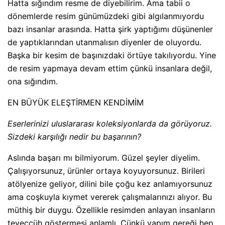
Hatta sığındım resme de diyebilirim. Ama tabii o
dönemlerde resim günümüzdeki gibi algılanmıyordu
bazı insanlar arasında. Hatta şirk yaptığımı düşünenler
de yaptıklarından utanmalısın diyenler de oluyordu.
Başka bir kesim de başınızdaki örtüye takılıyordu. Yine
de resim yapmaya devam ettim çünkü insanlara değil,
ona sığındım.
EN BÜYÜK ELEŞTİRMEN KENDİMİM
Eserlerinizi uluslararası koleksiyonlarda da görüyoruz.
Sizdeki karşılığı nedir bu başarının?
Aslında başarı mı bilmiyorum. Güzel şeyler diyelim.
Çalışıyorsunuz, ürünler ortaya koyuyorsunuz. Birileri
atölyenize geliyor, dilini bile çoğu kez anlamıyorsunuz
ama coşkuyla kıymet vererek çalışmalarınızı alıyor. Bu
müthiş bir duygu. Özellikle resimden anlayan insanların
teveccüh göstermesi anlamlı. Çünkü yapım gereği hep